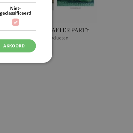
Niet-
geclassificeerd
SCHEEPJES AFTER PARTY
29 producten
AKKOORD