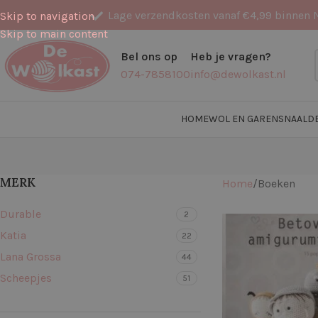
Lage verzendkosten vanaf €4,99 binnen 
Skip to navigation
Skip to main content
Bel ons op
Heb je vragen?
074-7858100
info@dewolkast.nl
HOME
WOL EN GARENS
NAALD
MERK
Home
Boeken
Durable
2
Katia
22
Lana Grossa
44
Scheepjes
51