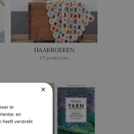
HAAKBOEKEN
27 producten
×
keer te
tentie- en
 heeft verstrekt