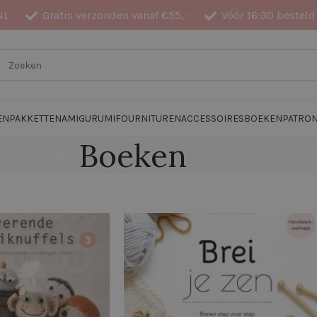
NL
Gratis verzonden vanaf €55,-
Vóór 16:30 besteld
EN
PAKKETTEN
AMIGURUMI
FOURNITUREN
ACCESSOIRES
BOEKEN
PATRO
Boeken