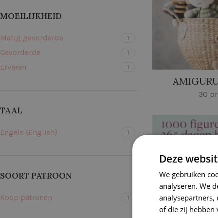
MOEILIJKHEID
Matig gevorderde
1
Gevorderde
1
Ervaren
1
AMIGURU
30 p
TAAL
Engels (English)
1
Deze websit
We gebruiken coo
SOORT PATROON
analyseren. We de
analysepartners,
Koop patronen
1
of die zij hebbe