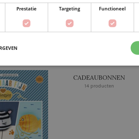
Prestatie
Targeting
Functioneel
E, WEVEN,
TIJDSCHRIFTEN
 EN OVERIGE
74 producten
EKEN
ERGEVEN
roduct
CADEAUBONNEN
14 producten