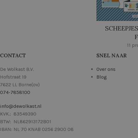
SCHEEPJES
F
11 p
CONTACT
SNEL NAAR
De Wolkast B.V.
Over ons
Hofstraat 19
Blog
7622 LL Borne(ov)
074-7858100
info@dewolkast.nl
KVK.: 83549390
BTW: NL862913172B01
IBAN: NL 70 KNAB 0256 2900 08