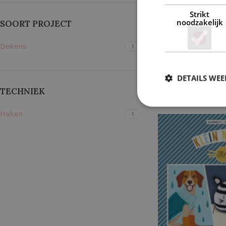
Strikt
noodzakelijk
SOORT PROJECT
Dekens
1
MACRAM
BORDUREN
BO
DETAILS WE
TECHNIEK
1 p
Haken
1