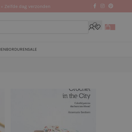
 = Zelfde dag verzonden
NEN
BORDUREN
SALE