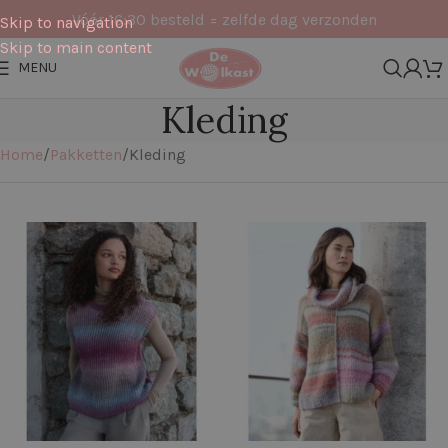
Vóór 16:30 besteld = zelfde dag verzonden
Skip to navigation
Skip to main content
MENU
Kleding
Home
Pakketten
Kleding
Filters