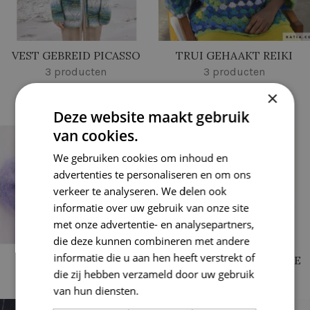
VEST GEBREID PICASSO
TRUI GEHAAKT REIKI
3 producten
3 producten
×
Deze website maakt gebruik
van cookies.
We gebruiken cookies om inhoud en
advertenties te personaliseren en om ons
verkeer te analyseren. We delen ook
informatie over uw gebruik van onze site
met onze advertentie- en analysepartners,
die deze kunnen combineren met andere
informatie die u aan hen heeft verstrekt of
TRUI GEBREID BASTA
TRUI GEBREID GIGANTE
die zij hebben verzameld door uw gebruik
6 producten
4 producten
van hun diensten.
Lees verder