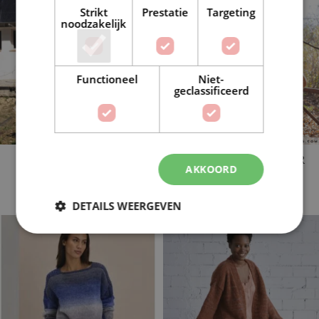
Strikt
Prestatie
Targeting
noodzakelijk
Functioneel
Niet-
geclassificeerd
TRUI GEHAAKT BASIC
TRUI GEHAAKT SUPER
AKKOORD
MERINO
MERINO
4 producten
3 producten
DETAILS WEERGEVEN