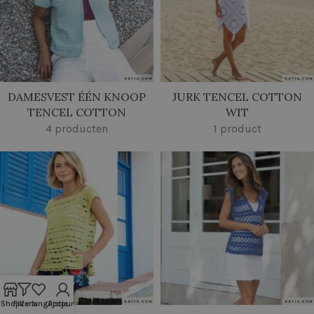
DAMESVEST ÉÉN KNOOP
JURK TENCEL COTTON
TENCEL COTTON
WIT
4 producten
1 product
Shop
Filters
Verlanglijstje
Account