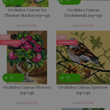
Orchidea Canvas Na
Orchidea Canvas
Thomas Mackay (op=op)
Dachshunds (op=op)
€
7,96
€
5,20
€
9,95
€
6,50
-20%
-20%
UITVERKOCHT
UITVERKOCHT
Orchidea Canvas Flowers
Orchidea Canvas Sparrow
(op=op)
(op=op)
€
4,76
€
3,96
€
5,95
€
4,95