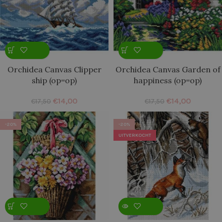
Orchidea Canvas Clipper
Orchidea Canvas Garden of
ship (op=op)
happiness (op=op)
€
14,00
€
14,00
€
17,50
€
17,50
-20%
-20%
UITVERKOCHT