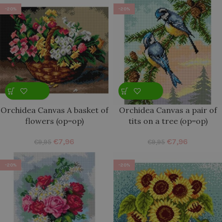
-20%
-20%
Orchidea Canvas A basket of
Orchidea Canvas a pair of
flowers (op=op)
tits on a tree (op=op)
€
7,96
€
7,96
€
9,95
€
9,95
-20%
-20%