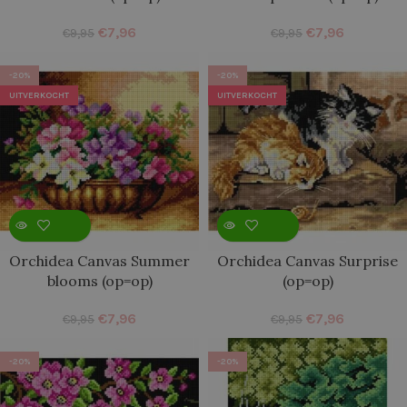
€
7,96
€
7,96
€
9,95
€
9,95
-20%
-20%
UITVERKOCHT
UITVERKOCHT
Orchidea Canvas Summer
Orchidea Canvas Surprise
blooms (op=op)
(op=op)
€
7,96
€
7,96
€
9,95
€
9,95
-20%
-20%