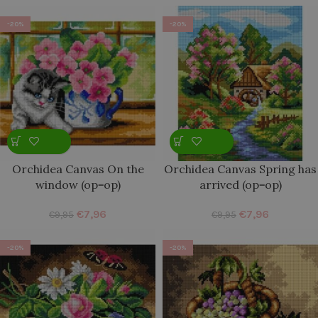
-20%
-20%
Orchidea Canvas On the
Orchidea Canvas Spring has
window (op=op)
arrived (op=op)
€
7,96
€
7,96
€
9,95
€
9,95
-20%
-20%