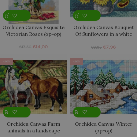
Orchidea Canvas Exquisite
Orchidea Canvas Bouquet
Victorian Roses (op=op)
Of Sunflowers in a white
vase (op=op)
€
14,00
€
7,96
€
17,50
€
9,95
-20%
-20%
Orchidea Canvas Farm
Orchidea Canvas Winter
animals in a landscape
(op=op)