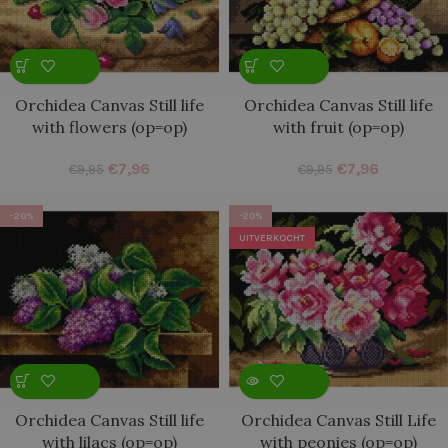
Orchidea Canvas Still life
Orchidea Canvas Still life
with flowers (op=op)
with fruit (op=op)
€
7,96
€
7,96
€
9,95
€
9,95
-20%
-20%
UITVERKOCHT
Orchidea Canvas Still life
Orchidea Canvas Still Life
with lilacs (op=op)
with peonies (op=op)