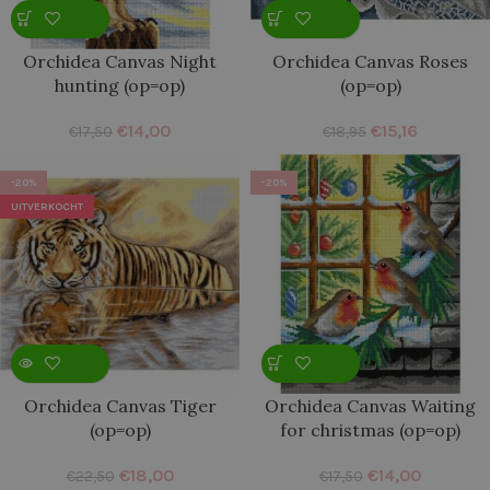
Orchidea Canvas Night
Orchidea Canvas Roses
hunting (op=op)
(op=op)
€
14,00
€
15,16
€
17,50
€
18,95
-20%
-20%
UITVERKOCHT
Orchidea Canvas Tiger
Orchidea Canvas Waiting
(op=op)
for christmas (op=op)
€
18,00
€
14,00
€
22,50
€
17,50