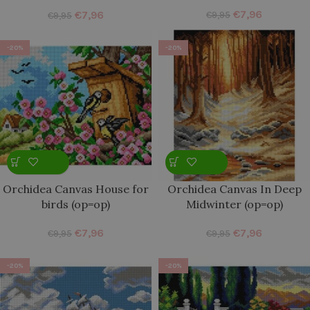
(op=op)
€
7,96
€
7,96
€
9,95
€
9,95
-20%
-20%
Orchidea Canvas House for
Orchidea Canvas In Deep
birds (op=op)
Midwinter (op=op)
€
7,96
€
7,96
€
9,95
€
9,95
-20%
-20%