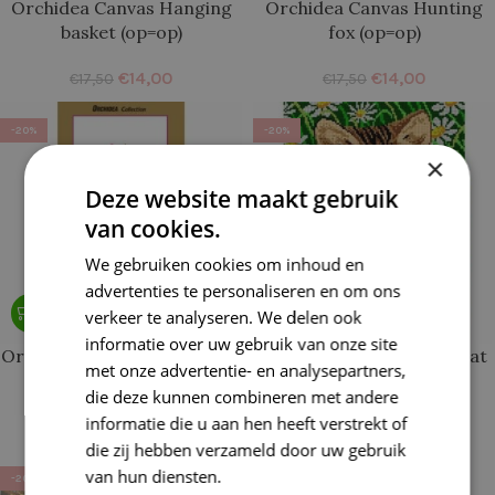
Orchidea Canvas Hanging
Orchidea Canvas Hunting
basket (op=op)
fox (op=op)
€
14,00
€
14,00
€
17,50
€
17,50
-20%
-20%
×
Deze website maakt gebruik
van cookies.
We gebruiken cookies om inhoud en
advertenties te personaliseren en om ons
verkeer te analyseren. We delen ook
informatie over uw gebruik van onze site
Orchidea Canvas Bouquet of
Orchidea Canvas Little cat
met onze advertentie- en analysepartners,
Wild Flowers (op=op)
in a grass (op=op)
die deze kunnen combineren met andere
informatie die u aan hen heeft verstrekt of
€
14,00
€
15,16
€
17,50
€
18,95
die zij hebben verzameld door uw gebruik
van hun diensten.
Lees verder
-20%
-20%