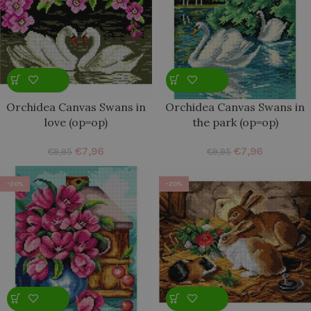
Orchidea Canvas Swans in
Orchidea Canvas Swans in
love (op=op)
the park (op=op)
€
7,96
€
7,96
€
9,95
€
9,95
-20%
-20%