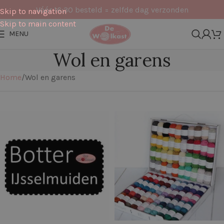
Vóór 16:30 besteld = zelfde dag verzonden
Skip to navigation
Skip to main content
MENU
Wol en garens
Home
Wol en garens
Filters