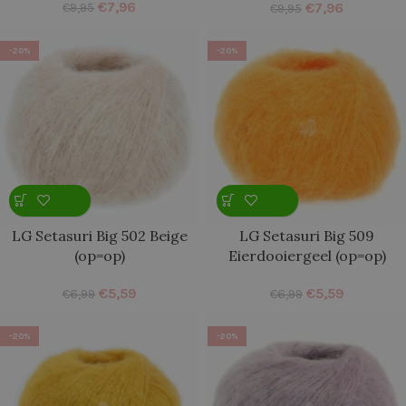
€
7,96
€
7,96
€
9,95
€
9,95
-20%
-20%
LG Setasuri Big 502 Beige
LG Setasuri Big 509
(op=op)
Eierdooiergeel (op=op)
€
5,59
€
5,59
€
6,99
€
6,99
-20%
-20%