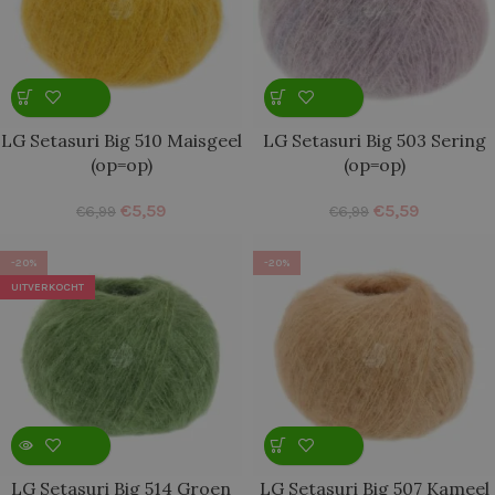
LG Setasuri Big 510 Maisgeel
LG Setasuri Big 503 Sering
(op=op)
(op=op)
€
5,59
€
5,59
€
6,99
€
6,99
-20%
-20%
UITVERKOCHT
LG Setasuri Big 514 Groen
LG Setasuri Big 507 Kameel