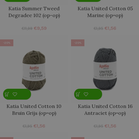
Katia Summer Tweed
Katia United Cotton 05
Degradee 102 (op-op)
Marine (op=op)
€
9,59
€
1,56
€
11,99
€
1,95
-20%
-20%
Katia United Cotton 10
Katia United Cotton 16
Bruin Grijs (op=op)
Antraciet (op=op)
€
1,56
€
1,56
€
1,95
€
1,95