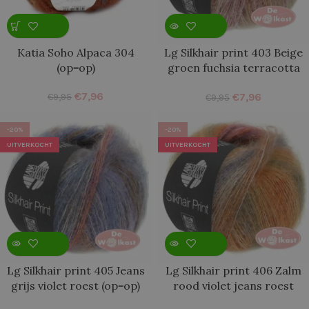
Katia Soho Alpaca 304
Lg Silkhair print 403 Beige
(op=op)
groen fuchsia terracotta
(op=op)
€
7,96
€
7,96
€
9,95
€
9,95
-20%
-20%
UITVERKOCHT
UITVERKOCHT
Lg Silkhair print 405 Jeans
Lg Silkhair print 406 Zalm
grijs violet roest (op=op)
rood violet jeans roest
(op=op)