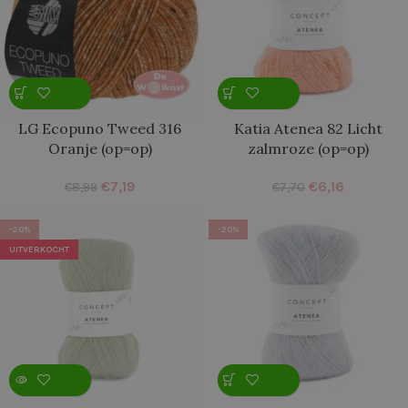
LG Ecopuno Tweed 316
Katia Atenea 82 Licht
Oranje (op=op)
zalmroze (op=op)
€
7,19
€
6,16
€
8,99
€
7,70
-20%
-20%
UITVERKOCHT