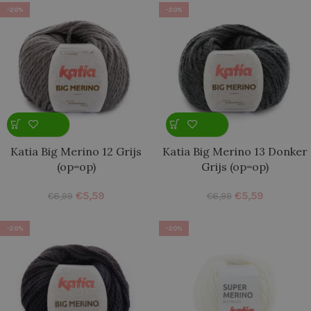
-20%
-20%
Katia Big Merino 12 Grijs
Katia Big Merino 13 Donker
(op=op)
Grijs (op=op)
€
5,59
€
5,59
€
6,99
€
6,99
-20%
-20%