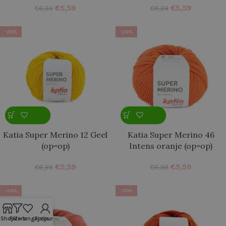
€
5,59
€
5,59
€
6,99
€
6,99
-20%
-20%
Katia Super Merino 12 Geel
Katia Super Merino 46
(op=op)
Intens oranje (op=op)
€
5,59
€
5,59
€
6,99
€
6,99
-20%
-20%
Shop
Filters
Verlanglijstje
Account