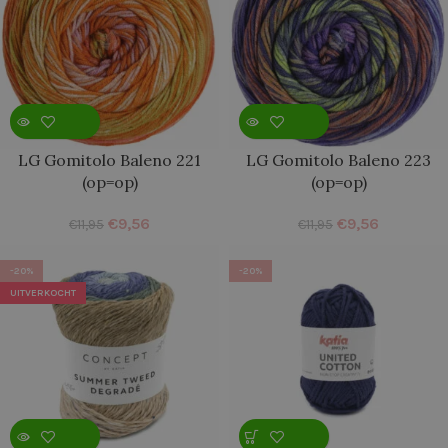
LG Gomitolo Baleno 221
LG Gomitolo Baleno 223
(op=op)
(op=op)
€
9,56
€
9,56
€
11,95
€
11,95
-20%
-20%
UITVERKOCHT