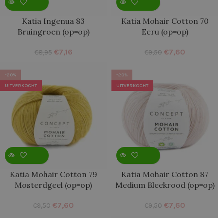
Katia Ingenua 83
Katia Mohair Cotton 70
Bruingroen (op=op)
Ecru (op=op)
€
7,16
€
7,60
€
8,95
€
9,50
-20%
-20%
UITVERKOCHT
UITVERKOCHT
Katia Mohair Cotton 79
Katia Mohair Cotton 87
Mosterdgeel (op=op)
Medium Bleekrood (op=op)
€
7,60
€
7,60
€
9,50
€
9,50