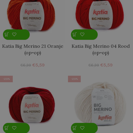
Katia Big Merino 21 Oranje
Katia Big Merino 04 Rood
(op=op)
(op=op)
€
5,59
€
5,59
€
6,99
€
6,99
-20%
-20%