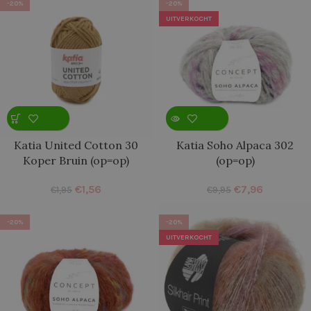
-20%
-20%
UITVERKOCHT
Katia United Cotton 30
Katia Soho Alpaca 302
Koper Bruin (op=op)
(op=op)
€
1,56
€
7,96
€
1,95
€
9,95
-20%
-20%
UITVERKOCHT