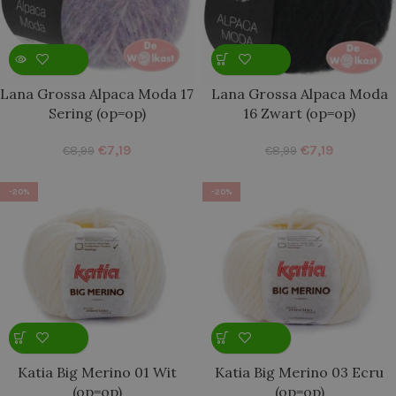
Lana Grossa Alpaca Moda 17
Lana Grossa Alpaca Moda
Sering (op=op)
16 Zwart (op=op)
€
7,19
€
7,19
€
8,99
€
8,99
-20%
-20%
Katia Big Merino 01 Wit
Katia Big Merino 03 Ecru
(op=op)
(op=op)