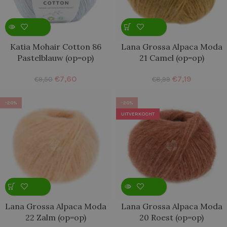
Katia Mohair Cotton 86
Lana Grossa Alpaca Moda
Pastelblauw (op=op)
21 Camel (op=op)
€
7,60
€
7,19
€
9,50
€
8,99
-20%
-20%
UITVERKOCHT
Lana Grossa Alpaca Moda
Lana Grossa Alpaca Moda
22 Zalm (op=op)
20 Roest (op=op)