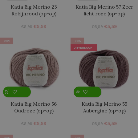
Katia Big Merino 23
Katia Big Merino 57 Zeer
Robijnrood (op=op)
licht roze (op=op)
€
5,59
€
5,59
€
6,99
€
6,99
-20%
-20%
UITVERKOCHT
Katia Big Merino 56
Katia Big Merino 55
Oudroze (op=op)
Aubergine (op=op)
€
5,59
€
5,59
€
6,99
€
6,99
-20%
-20%