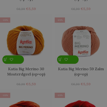
€
5,59
€
5,59
€
6,99
€
6,99
-20%
-20%
Katia Big Merino 30
Katia Big Merino 59 Zalm
Mosterdgeel (op=op)
(op=op)
€
5,59
€
5,59
€
6,99
€
6,99
-20%
-20%