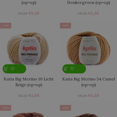
(op=op)
Donkergroen (op=op)
€
5,59
€
5,59
€
6,99
€
6,99
-20%
-20%
Katia Big Merino 10 Licht
Katia Big Merino 54 Camel
Beige (op=op)
(op=op)
€
5,59
€
5,59
€
6,99
€
6,99
-20%
-20%