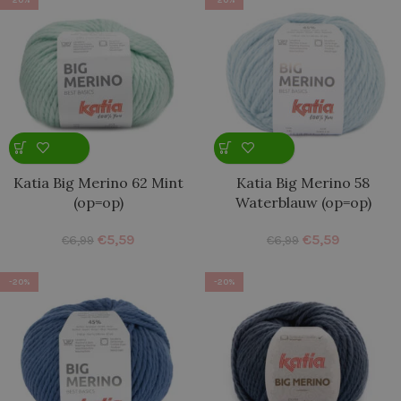
Katia Big Merino 62 Mint
Katia Big Merino 58
(op=op)
Waterblauw (op=op)
€
5,59
€
5,59
€
6,99
€
6,99
-20%
-20%