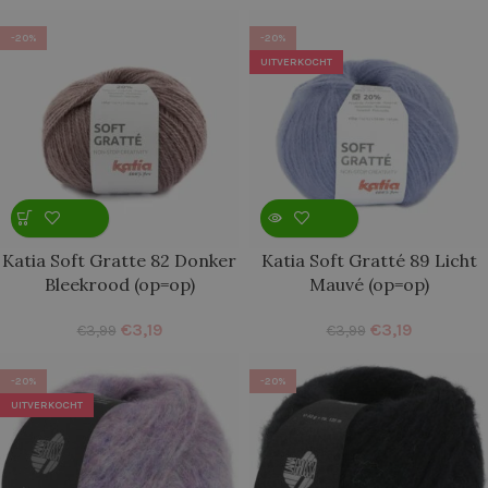
-20%
-20%
UITVERKOCHT
Katia Soft Gratte 82 Donker
Katia Soft Gratté 89 Licht
Bleekrood (op=op)
Mauvé (op=op)
€
3,19
€
3,19
€
3,99
€
3,99
-20%
-20%
UITVERKOCHT