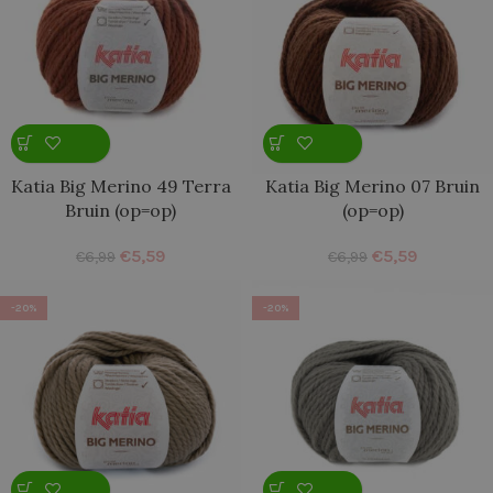
Katia Big Merino 49 Terra
Katia Big Merino 07 Bruin
Bruin (op=op)
(op=op)
€
5,59
€
5,59
€
6,99
€
6,99
-20%
-20%