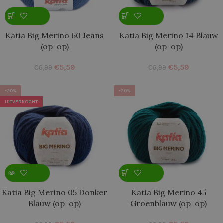
Katia Big Merino 60 Jeans
Katia Big Merino 14 Blauw
(op=op)
(op=op)
€
5,59
€
5,59
€
6,99
€
6,99
-20%
-20%
UITVERKOCHT
Katia Big Merino 05 Donker
Katia Big Merino 45
Blauw (op=op)
Groenblauw (op=op)