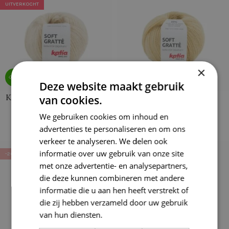
UITVERKOCHT
×
Deze website maakt gebruik
Katia Soft Gratte 70 Licht
Katia Soft Gratte 63
van cookies.
Ivoor (op=op)
Ivoorgeel (op=op)
We gebruiken cookies om inhoud en
advertenties te personaliseren en om ons
€
3,19
€
3,19
€
3,99
€
3,99
verkeer te analyseren. We delen ook
informatie over uw gebruik van onze site
-20%
-20%
met onze advertentie- en analysepartners,
die deze kunnen combineren met andere
informatie die u aan hen heeft verstrekt of
die zij hebben verzameld door uw gebruik
van hun diensten.
Lees verder