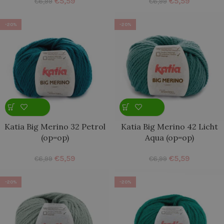
€
5,59
€
5,59
€
6,99
€
6,99
-20%
-20%
Katia Big Merino 32 Petrol
Katia Big Merino 42 Licht
(op=op)
Aqua (op=op)
€
5,59
€
5,59
€
6,99
€
6,99
-20%
-20%