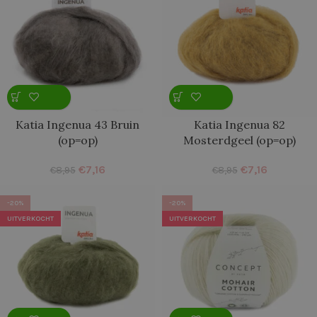
Katia Ingenua 43 Bruin
Katia Ingenua 82
(op=op)
Mosterdgeel (op=op)
€
7,16
€
7,16
€
8,95
€
8,95
-20%
-20%
UITVERKOCHT
UITVERKOCHT