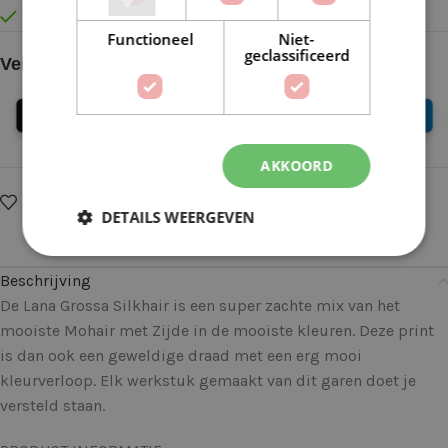
Vóór 16:30 besteld = Zelfde (werk)dag verzonden
Functioneel
Niet-
geclassificeerd
Veilig online betalen
AKKOORD
Op verlanglijstje
Delen:
DETAILS WEERGEVEN
Beschrijving
De Lana Grossa Silkhair is een super zachte mix van het
mooiste Mohair met Zijde in de mooiste kleuren. Deze print
is dan ook een geweldige draad met een erg mooi
kleurverloop. Elk werkstuk gemaakt van dit garen doet je
versteld staan.