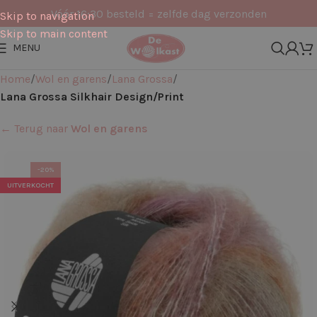
Vóór 16:30 besteld = zelfde dag verzonden
Skip to navigation
Skip to main content
MENU
Home
Wol en garens
Lana Grossa
Lana Grossa Silkhair Design/Print
← Terug naar
Wol en garens
-20%
UITVERKOCHT