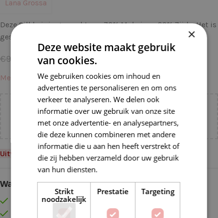
Lana Grossa
Deze Silkhair is gemaakt van 70% Mohair en 30% Zijde. Het is
×
geschikt om mee te breien en haken op naalden 4 – 5 mm.
Deze website maakt gebruik
€
7,96
€
9,95
van cookies.
We gebruiken cookies om inhoud en
Meer informatie →
advertenties te personaliseren en om ons
verkeer te analyseren. We delen ook
Voeg nog
€
55,00
toe voor
gratis verzending binnen
informatie over uw gebruik van onze site
NL!
met onze advertentie- en analysepartners,
die deze kunnen combineren met andere
informatie die u aan hen heeft verstrekt of
Uitverkocht
die zij hebben verzameld door uw gebruik
van hun diensten.
Lees verder
Waarom kopen bij de Wolkast?
Strikt
Prestatie
Targeting
noodzakelijk
Lage verzendkosten vanaf € 4,99 binnen NL
Gratis verzonden vanaf €55,-