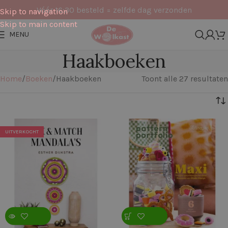
Vóór 16:30 besteld = zelfde dag verzonden
Skip to navigation
Skip to main content
MENU
Haakboeken
Home
Boeken
Haakboeken
Toont alle 27 resultaten
Filters
UITVERKOCHT