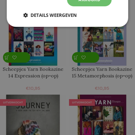
DETAILS WEERGEVEN
Scheepjes Yarn Bookazine
Scheepjes Yarn Bookazine
14 Expression (op=op)
15 Metamorphosis (op=op)
€
10,95
€
10,95
UITVERKOCHT
UITVERKOCHT