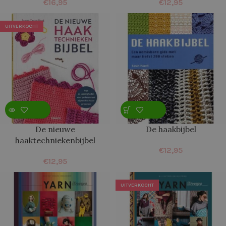
€
16,95
€
12,95
UITVERKOCHT
De nieuwe
De haakbijbel
haaktechniekenbijbel
€
12,95
€
12,95
UITVERKOCHT