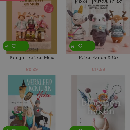
Konijn Hert en Muis
Peter Panda & Co
€
9,99
€
17,99