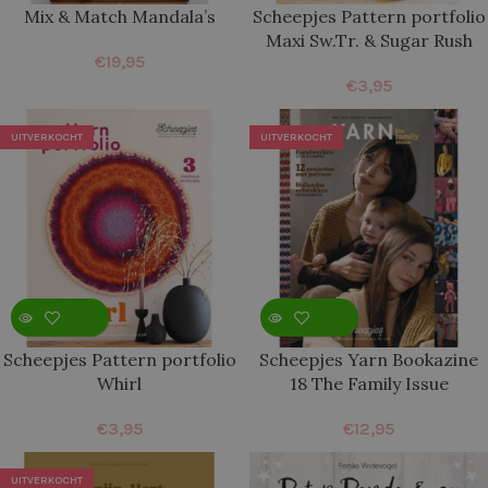
Mix & Match Mandala’s
Scheepjes Pattern portfolio
Maxi Sw.Tr. & Sugar Rush
€
19,95
€
3,95
UITVERKOCHT
UITVERKOCHT
Scheepjes Pattern portfolio
Scheepjes Yarn Bookazine
Whirl
18 The Family Issue
€
3,95
€
12,95
UITVERKOCHT