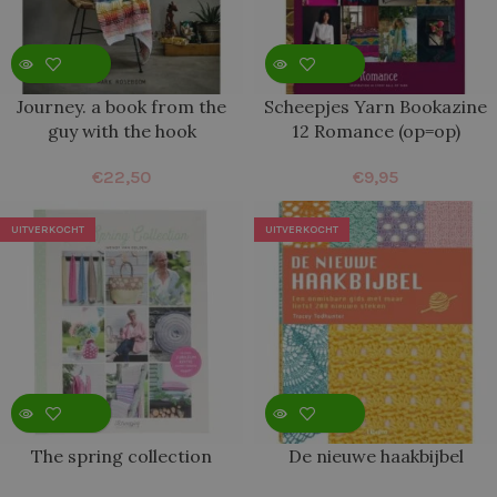
Journey. a book from the
Scheepjes Yarn Bookazine
guy with the hook
12 Romance (op=op)
€
22,50
€
9,95
UITVERKOCHT
UITVERKOCHT
The spring collection
De nieuwe haakbijbel