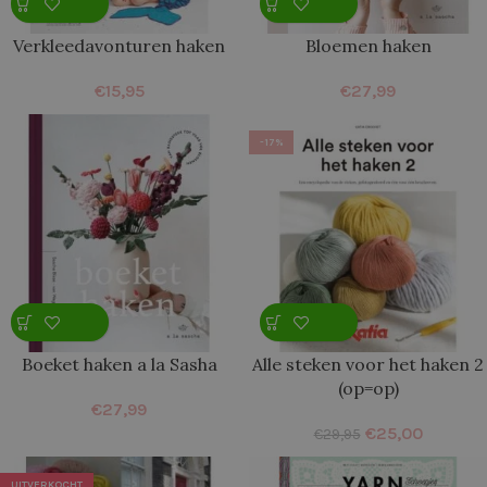
Verkleedavonturen haken
Bloemen haken
€
15,95
€
27,99
-17%
Boeket haken a la Sasha
Alle steken voor het haken 2
(op=op)
€
27,99
€
25,00
€
29,95
UITVERKOCHT