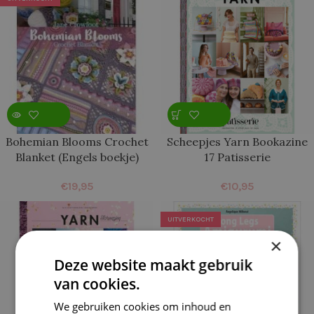
Bohemian Blooms Crochet
Scheepjes Yarn Bookazine
Blanket (Engels boekje)
17 Patisserie
€
19,95
€
10,95
UITVERKOCHT
×
Deze website maakt gebruik
van cookies.
We gebruiken cookies om inhoud en