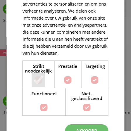
advertenties te personaliseren en om ons
verkeer te analyseren. We delen ook
informatie over uw gebruik van onze site
Scheepjes Yarn Bookazine
Long legs Amigurumi
met onze advertentie- en analysepartners,
16 Shimmerland
die deze kunnen combineren met andere
€
20,99
informatie die u aan hen heeft verstrekt of
€
10,95
die zij hebben verzameld door uw gebruik
van hun diensten.
Lees verder
UITVERKOCHT
UITVERKOCHT
Strikt
Prestatie
Targeting
noodzakelijk
Functioneel
Niet-
geclassificeerd
Gallery (Mark Roseboom)
Memory by Mark Roseboom
€
22,50
€
22,50
AKKOORD