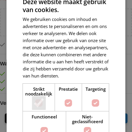
Deze website maakt gebruik
van cookies.
Voeg nog
€
55,00
toe voor
gratis verzending binnen
We gebruiken cookies om inhoud en
NL!
advertenties te personaliseren en om ons
verkeer te analyseren. We delen ook
informatie over uw gebruik van onze site
Op voorraad
met onze advertentie- en analysepartners,
die deze kunnen combineren met andere
informatie die u aan hen heeft verstrekt of
Waarom kopen bij de Wolkast?
die zij hebben verzameld door uw gebruik
Lage verzendkosten vanaf € 4,99 binnen NL
van hun diensten.
Lees verder
Gratis verzonden vanaf €55,-
Strikt
Prestatie
Targeting
Vóór 16:30 besteld = Zelfde (werk)dag verzonden
noodzakelijk
Veilig online betalen
Functioneel
Niet-
geclassificeerd