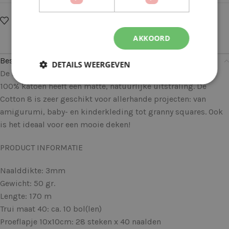
Op verlanglijstje
Delen:
AKKOORD
Beschrijving
DETAILS WEERGEVEN
De Scheepjes Cotton 8 kleur 718 Zachtroze is gemaakt van
100% katoen heeft een matte, natuurlijke uitstraling. De
Cotton 8 is zeer geschikt voor allerhande projecten: van
amigurumi, baby- en kinderkleding tot granny squares. Ook
is het ideaal voor een mooie deken!
PRODUCT INFORMATIE
Naalddikte: 3mm
Gewicht: 50 gr.
Lengte: 170 m
Trui maat 40: ca. 10 bol(len)
Proeflapje 10x10cm: 28 steken x 40 naalden