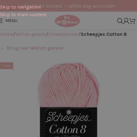
Vóór 16:30 besteld = zelfde dag verzonden
Skip to navigation
Skip to main content
MENU
Home
Wol en garens
Scheepjeswol
Scheepjes Cotton 8
← Terug naar
Wol en garens
-20%