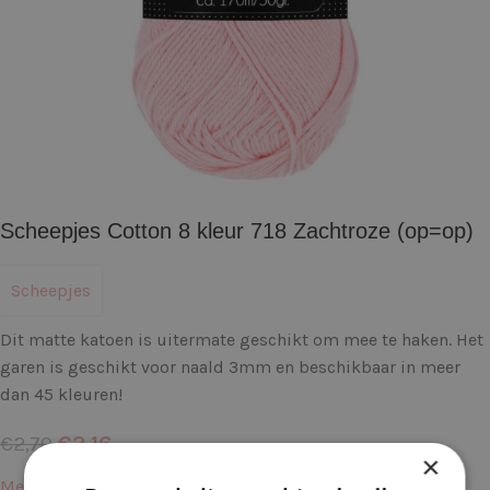
Scheepjes Cotton 8 kleur 718 Zachtroze (op=op)
Scheepjes
Dit matte katoen is uitermate geschikt om mee te haken. Het
garen is geschikt voor naald 3mm en beschikbaar in meer
dan 45 kleuren!
€
2,16
€
2,70
×
Meer informatie →