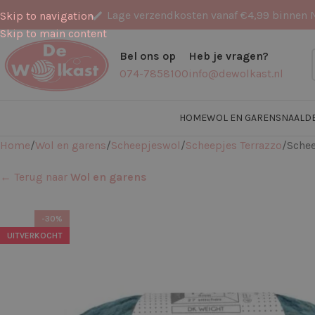
Lage verzendkosten vanaf €4,99 binnen 
Skip to navigation
Skip to main content
Bel ons op
Heb je vragen?
074-7858100
info@dewolkast.nl
HOME
WOL EN GARENS
NAALD
Home
Wol en garens
Scheepjeswol
Scheepjes Terrazzo
Schee
← Terug naar
Wol en garens
-30%
UITVERKOCHT