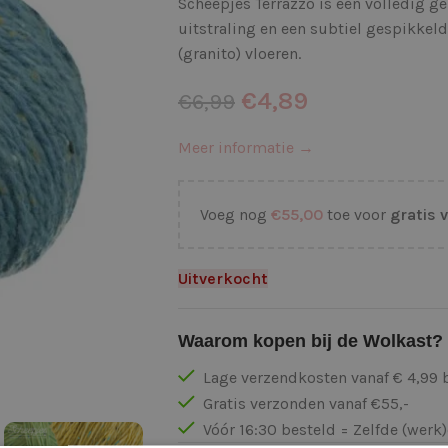
Scheepjes Terrazzo is een volledig g
uitstraling en een subtiel gespikkeld
(granito) vloeren.
€
4,89
€
6,99
Meer informatie →
Voeg nog
€
55,00
toe voor
gratis 
Uitverkocht
Waarom kopen bij de Wolkast?
Lage verzendkosten vanaf € 4,99 
Gratis verzonden vanaf €55,-
Vóór 16:30 besteld = Zelfde (wer