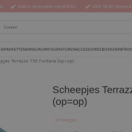
NL
Gratis verzonden vanaf €55,-
Vóór 16:30 besteld
EN
PAKKETTEN
AMIGURUMI
FOURNITUREN
ACCESSOIRES
BOEKEN
PATRO
pjes Terrazzo 735 Fontana (op=op)
Scheepjes Terraz
(op=op)
Scheepjes