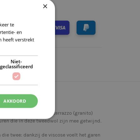
×
keer te
tentie- en
 heeft verstrekt
Niet-
geclassificeerd
AKKOORD
t, dat doet denken aan terrazzo (granito)
uren die in deze tweedwol zijn mee getwijnd.
die twee: dankzij de viscose voelt het garen