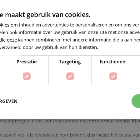
Veilig online betalen
e maakt gebruik van cookies.
kies om inhoud en advertenties te personaliseren en om ons ver
len ook informatie over uw gebruik van onze site met onze adver
 die deze kunnen combineren met andere informatie die u aan hen
n verzameld door uw gebruik van hun diensten.
Lees verder
Op verlanglijstje
Delen:
Prestatie
Targeting
Functioneel
BESCHRIJVING
EXTRA INFORMATIE
ERGEVEN
 met een luxe uitstraling en een subtiel gespikkeld kleureffec
e vezelpropjes in het contrasterende en complementerende kle
 zowel wol als viscose en combineert daarnaast het beste van 