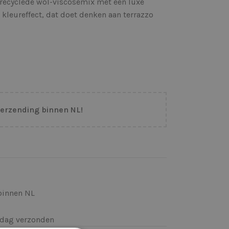
erecyclede wol-viscosemix met een luxe
 kleureffect, dat doet denken aan terrazzo
verzending binnen NL!
binnen NL
k)dag verzonden