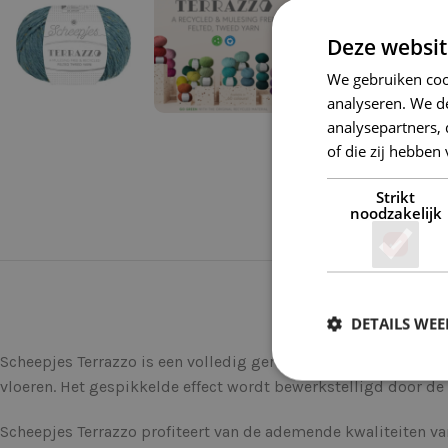
Deze websit
We gebruiken coo
analyseren. We de
analysepartners,
of die zij hebbe
Strikt
noodzakelijk
DETAILS WE
Scheepjes Terrazzo is een volledig gerecyclede wol-viscosemix
vloeren. Het gespikkelde effect wordt bewerkstelligd door d
Scheepjes Terrazzo profiteert van de ademende kwaliteiten van