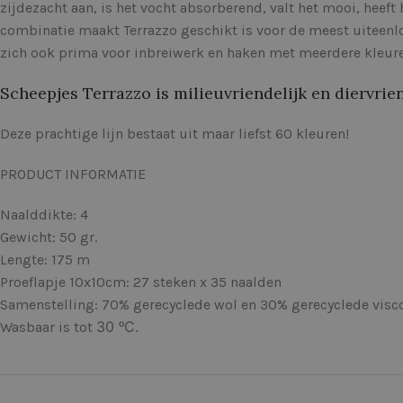
zijdezacht aan, is het vocht absorberend, valt het mooi, heeft 
combinatie maakt Terrazzo geschikt is voor de meest uiteenlo
zich ook prima voor inbreiwerk en haken met meerdere kleure
Scheepjes Terrazzo is milieuvriendelijk en diervrien
Deze prachtige lijn bestaat uit maar liefst 60 kleuren!
PRODUCT INFORMATIE
Naalddikte: 4
Gewicht: 50 gr.
Lengte: 175 m
Proeflapje 10x10cm: 27 steken x 35 naalden
Samenstelling: 70% gerecyclede wol en 30% gerecyclede visc
30 ᵒC.
Wasbaar is tot