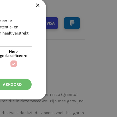
×
keer te
tentie- en
 heeft verstrekt
Niet-
geclassificeerd
AKKOORD
t, dat doet denken aan terrazzo (granito)
uren die in deze tweedwol zijn mee getwijnd.
die twee: dankzij de viscose voelt het garen