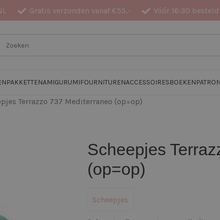
NL
Gratis verzonden vanaf €55,-
Vóór 16:30 besteld
EN
PAKKETTEN
AMIGURUMI
FOURNITUREN
ACCESSOIRES
BOEKEN
PATRO
pjes Terrazzo 737 Mediterraneo (op=op)
Scheepjes Terraz
(op=op)
Scheepjes