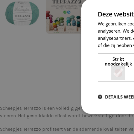
Deze websit
We gebruiken coo
analyseren. We de
analysepartners,
of die zij hebbe
Strikt
noodzakelijk
DETAILS WE
Scheepjes Terrazzo is een volledig gerecyclede wol-viscosemix
vloeren. Het gespikkelde effect wordt bewerkstelligd door d
Scheepjes Terrazzo profiteert van de ademende kwaliteiten van