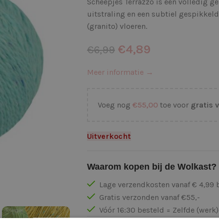
Scheepjes Terrazzo is een volledig g
uitstraling en een subtiel gespikkeld
(granito) vloeren.
€
4,89
€
6,99
Meer informatie →
Voeg nog
€
55,00
toe voor
gratis 
Uitverkocht
Waarom kopen bij de Wolkast?
Lage verzendkosten vanaf € 4,99 
Gratis verzonden vanaf €55,-
Vóór 16:30 besteld = Zelfde (wer