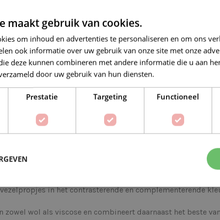
Veilig online betalen
e maakt gebruik van cookies.
kies om inhoud en advertenties te personaliseren en om ons ver
len ook informatie over uw gebruik van onze site met onze adver
 die deze kunnen combineren met andere informatie die u aan hen
n verzameld door uw gebruik van hun diensten.
Lees verder
Op verlanglijstje
Delen:
Prestatie
Targeting
Functioneel
BESCHRIJVING
EXTRA INFORMATIE
ERGEVEN
 met een luxe uitstraling en een subtiel gespikkeld kleureffec
e vezelpropjes in het contrasterende en complementerende kle
 zowel wol als viscose en combineert daarnaast het beste van 