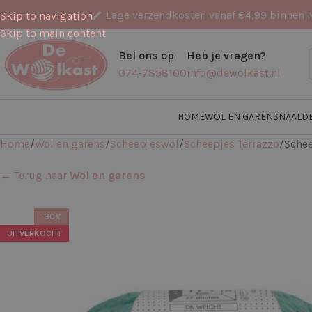
Lage verzendkosten vanaf €4,99 binnen 
Skip to navigation
Skip to main content
Bel ons op
Heb je vragen?
074-7858100
info@dewolkast.nl
HOME
WOL EN GARENS
NAALD
Home
Wol en garens
Scheepjeswol
Scheepjes Terrazzo
Schee
← Terug naar
Wol en garens
-30%
UITVERKOCHT