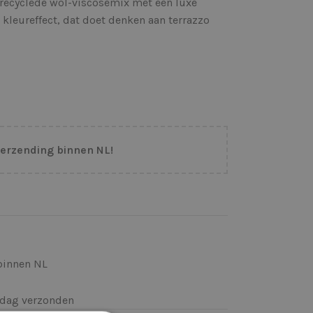
erecyclede wol-viscosemix met een luxe
 kleureffect, dat doet denken aan terrazzo
verzending binnen NL!
binnen NL
k)dag verzonden