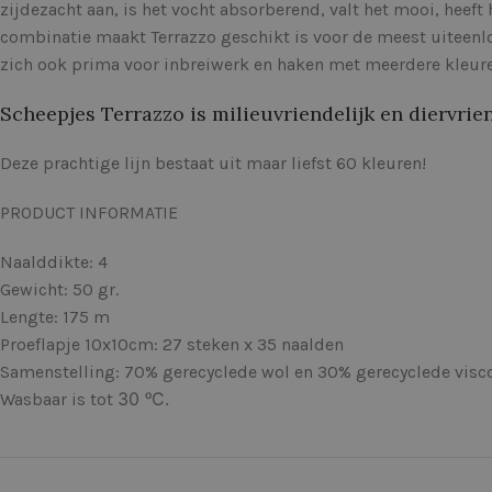
zijdezacht aan, is het vocht absorberend, valt het mooi, heeft 
combinatie maakt Terrazzo geschikt is voor de meest uiteenlo
zich ook prima voor inbreiwerk en haken met meerdere kleure
Scheepjes Terrazzo is milieuvriendelijk en diervrien
Deze prachtige lijn bestaat uit maar liefst 60 kleuren!
PRODUCT INFORMATIE
Naalddikte: 4
Gewicht: 50 gr.
Lengte: 175 m
Proeflapje 10x10cm: 27 steken x 35 naalden
Samenstelling: 70% gerecyclede wol en 30% gerecyclede visc
30 ᵒC.
Wasbaar is tot