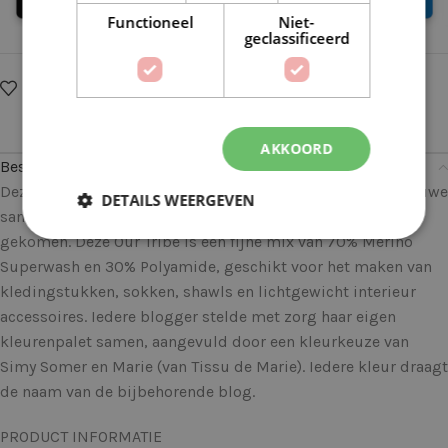
Functioneel
Niet-
geclassificeerd
Op verlanglijstje
Delen:
AKKOORD
Beschrijving
Deze Scheepjes Our Tribe 972 Look at what I Made is in nauwe
DETAILS WEERGEVEN
samenwerking met de Scheepjes Bloggers tot stand
gekomen. Deze Our Tribe is een fijne mix van 70% Merino
Superwash en 30% Polyamide, geschikt voor het maken van
kledingstukken, sokken, shawls en lichtgewicht interieur
accessoires. Iedere blogger stelde met zorg haar eigen
kleurenpalet samen, aangevuld door een kleurkeuze van
Simy Somer en Marie (van Tissu de Marie). Iedere kleur draagt
de naam van de bijbehorende blog.
PRODUCT INFORMATIE