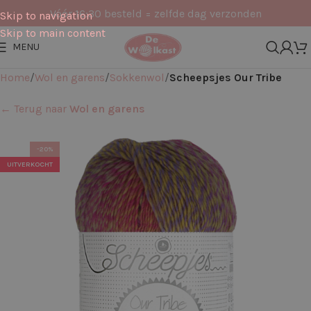
Vóór 16:30 besteld = zelfde dag verzonden
Skip to navigation
Skip to main content
MENU
Home
Wol en garens
Sokkenwol
Scheepsjes Our Tribe
← Terug naar
Wol en garens
-20%
UITVERKOCHT