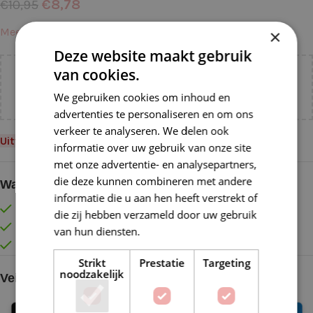
€
8,78
€
10,95
Meer informatie →
×
Deze website maakt gebruik
van cookies.
Voeg nog
€
55,00
toe voor
gratis verzending binnen
NL!
We gebruiken cookies om inhoud en
advertenties te personaliseren en om ons
verkeer te analyseren. We delen ook
Uitverkocht
informatie over uw gebruik van onze site
met onze advertentie- en analysepartners,
die deze kunnen combineren met andere
Waarom kopen bij de Wolkast?
informatie die u aan hen heeft verstrekt of
Lage verzendkosten vanaf € 4,99 binnen NL
die zij hebben verzameld door uw gebruik
Gratis verzonden vanaf €55,-
van hun diensten.
Lees verder
Vóór 16:30 besteld = Zelfde (werk)dag verzonden
Strikt
Prestatie
Targeting
noodzakelijk
Veilig online betalen