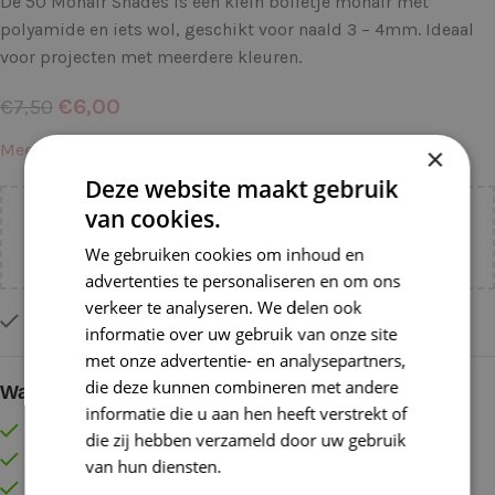
De 50 Mohair Shades is een klein bolletje mohair met
polyamide en iets wol, geschikt voor naald 3 – 4mm. Ideaal
voor projecten met meerdere kleuren.
€
6,00
€
7,50
Meer informatie →
×
Deze website maakt gebruik
van cookies.
Voeg nog
€
55,00
toe voor
gratis verzending binnen
NL!
We gebruiken cookies om inhoud en
advertenties te personaliseren en om ons
verkeer te analyseren. We delen ook
Op voorraad
informatie over uw gebruik van onze site
met onze advertentie- en analysepartners,
die deze kunnen combineren met andere
Waarom kopen bij de Wolkast?
informatie die u aan hen heeft verstrekt of
Lage verzendkosten vanaf € 4,99 binnen NL
die zij hebben verzameld door uw gebruik
Gratis verzonden vanaf €55,-
van hun diensten.
Lees verder
Vóór 16:30 besteld = Zelfde (werk)dag verzonden