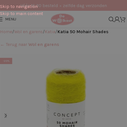
Vóór 16:30 besteld = zelfde dag verzonden
Skip to navigation
Skip to main content
MENU
Home
Wol en garens
Katia
Katia 50 Mohair Shades
← Terug naar
Wol en garens
-20%