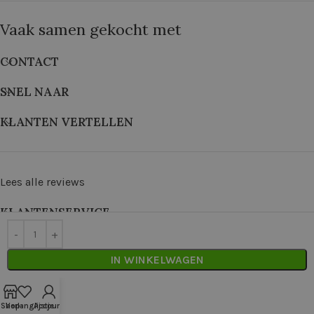
Vaak samen gekocht met
CONTACT
SNEL NAAR
KLANTEN VERTELLEN
Lees alle reviews
KLANTENSERVICE
©
2026
De Wolkast | Geproduceerd door:
Red Factory
IN WINKELWAGEN
Shop
Verlanglijstje
Account