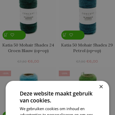
Katia 50 Mohair Shades 24
Katia 50 Mohair Shades 29
Groen Blauw (op=op)
Petrol (op=op)
€
6,00
€
6,00
€
7,50
€
7,50
-20%
-20%
×
Deze website maakt gebruik
van cookies.
We gebruiken cookies om inhoud en
advertenties te personaliseren en om ons