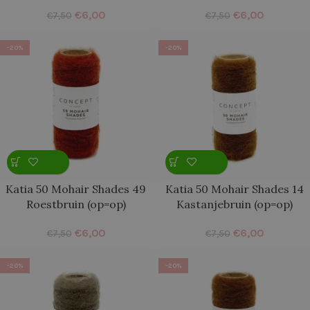
€
6,00
€
6,00
€
7,50
€
7,50
-20%
-20%
Katia 50 Mohair Shades 49
Katia 50 Mohair Shades 14
Roestbruin (op=op)
Kastanjebruin (op=op)
€
6,00
€
6,00
€
7,50
€
7,50
-20%
-20%