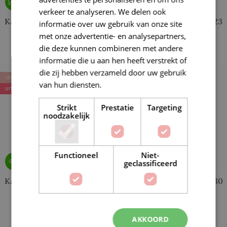
verkeer te analyseren. We delen ook
Katia 50 Mohair Shades 26
Katia 50 Mohair Shades 23
informatie over uw gebruik van onze site
Turquoise (op=op)
Mintgroen (op=op)
met onze advertentie- en analysepartners,
die deze kunnen combineren met andere
€
6,00
€
6,00
€
7,50
€
7,50
informatie die u aan hen heeft verstrekt of
die zij hebben verzameld door uw gebruik
-20%
-20%
van hun diensten.
Lees verder
UITVERKOCHT
UITVERKOCHT
Strikt
Prestatie
Targeting
noodzakelijk
Functioneel
Niet-
geclassificeerd
Katia 50 Mohair Shades 22
Katia 50 Mohair Shades 30
Pistache (op=op)
Flessegroen (op=op)
€
6,00
€
6,00
€
7,50
€
7,50
AKKOORD