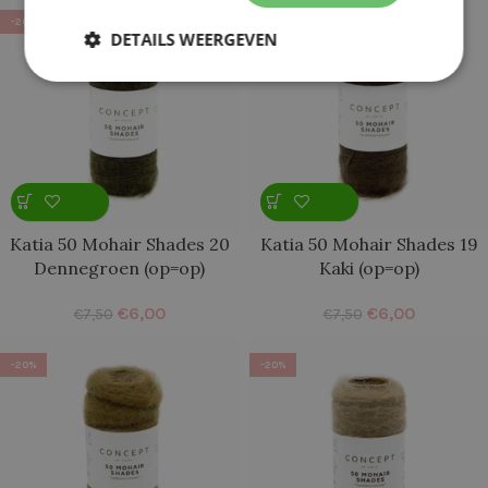
-20%
-20%
DETAILS WEERGEVEN
Katia 50 Mohair Shades 20
Katia 50 Mohair Shades 19
Dennegroen (op=op)
Kaki (op=op)
€
6,00
€
6,00
€
7,50
€
7,50
-20%
-20%