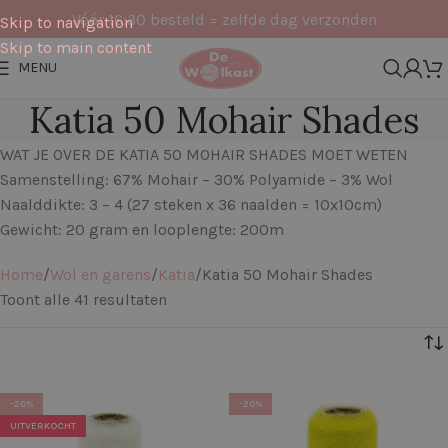
Vóór 16:30 besteld = zelfde dag verzonden
Skip to navigation
Skip to main content
MENU
Katia 50 Mohair Shades
WAT JE OVER DE KATIA 50 MOHAIR SHADES MOET WETEN
Samenstelling: 67% Mohair – 30% Polyamide – 3% Wol
Naalddikte: 3 – 4 (27 steken x 36 naalden = 10x10cm)
Gewicht: 20 gram en looplengte: 200m
Home
Wol en garens
Katia
Katia 50 Mohair Shades
Toont alle 41 resultaten
Filters
-20%
-20%
UITVERKOCHT