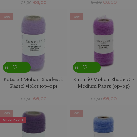
€
6,00
€
6,00
€
7,50
€
7,50
-20%
-20%
Katia 50 Mohair Shades 51
Katia 50 Mohair Shades 37
Pastel violet (op=op)
Medium Paars (op=op)
€
6,00
€
6,00
€
7,50
€
7,50
-20%
-20%
UITVERKOCHT