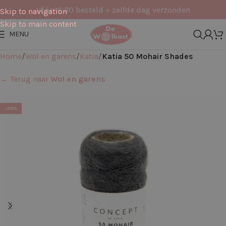
Vóór 16:30 besteld = zelfde dag verzonden
Skip to navigation
Skip to main content
MENU
Home
Wol en garens
Katia
Katia 50 Mohair Shades
← Terug naar
Wol en garens
-20%