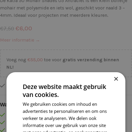
De Katia 50 Mohair Shades 05 Antraciet is een klein bolletje
mohair met polyamide en iets wol, geschikt voor naald 3 –
4mm. Ideaal voor projecten met meerdere kleuren.
€
6,00
€
7,50
Meer informatie →
Voeg nog
€
55,00
toe voor
gratis verzending binnen
NL!
×
Deze website maakt gebruik
Op voorraad
van cookies.
We gebruiken cookies om inhoud en
Waarom kopen bij de Wolkast?
advertenties te personaliseren en om ons
Lage verzendkosten vanaf € 4,99 binnen NL
verkeer te analyseren. We delen ook
Gratis verzonden vanaf €55,-
informatie over uw gebruik van onze site
Vóór 16:30 besteld = Zelfde (werk)dag verzonden