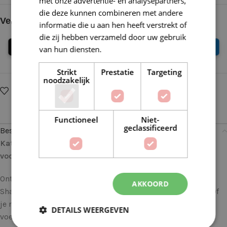
met onze advertentie- en analysepartners,
die deze kunnen combineren met andere
Veilig online betalen
informatie die u aan hen heeft verstrekt of
die zij hebben verzameld door uw gebruik
van hun diensten.
Lees verder
Strikt
Prestatie
Targeting
noodzakelijk
Op verlanglijstje
Delen:
Functioneel
Niet-
geclassificeerd
Beschrijving
Katia 50 Mohair Shades 05 Antraciet: Zachte Elegantie
voor Je Handgemaakte Meesterwerken
Ontdek de weelde van zachte mohair met Katia 50 Mohair
AKKOORD
Shades, een garen dat luxe en veelzijdigheid combineert. Of
je nu een ervaren handwerker bent of net begint, dit garen
DETAILS WEERGEVEN
voegt een vleugje elegantie toe aan al je projecten.