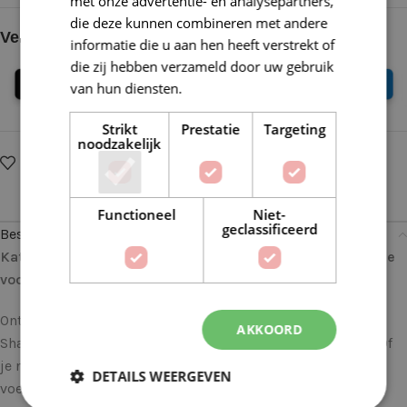
met onze advertentie- en analysepartners,
die deze kunnen combineren met andere
Veilig online betalen
informatie die u aan hen heeft verstrekt of
die zij hebben verzameld door uw gebruik
van hun diensten.
Lees verder
Strikt
Prestatie
Targeting
noodzakelijk
Op verlanglijstje
Delen:
Functioneel
Niet-
geclassificeerd
Beschrijving
Katia 50 Mohair Shades 51 Pastel violet: Zachte Elegantie
voor Je Handgemaakte Meesterwerken
Ontdek de weelde van zachte mohair met Katia 50 Mohair
AKKOORD
Shades, een garen dat luxe en veelzijdigheid combineert. Of
je nu een ervaren handwerker bent of net begint, dit garen
DETAILS WEERGEVEN
voegt een vleugje elegantie toe aan al je projecten.