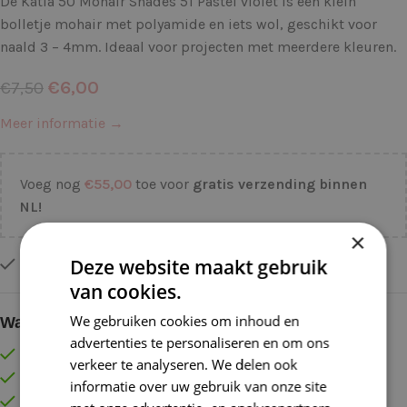
De Katia 50 Mohair Shades 51 Pastel violet is een klein
bolletje mohair met polyamide en iets wol, geschikt voor
naald 3 – 4mm. Ideaal voor projecten met meerdere kleuren.
€
6,00
€
7,50
Meer informatie →
Voeg nog
€
55,00
toe voor
gratis verzending binnen
NL!
×
Deze website maakt gebruik
Op voorraad
van cookies.
We gebruiken cookies om inhoud en
Waarom kopen bij de Wolkast?
advertenties te personaliseren en om ons
Lage verzendkosten vanaf € 4,99 binnen NL
verkeer te analyseren. We delen ook
Gratis verzonden vanaf €55,-
informatie over uw gebruik van onze site
Vóór 16:30 besteld = Zelfde (werk)dag verzonden