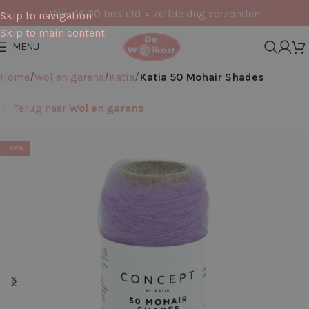
Vóór 16:30 besteld = zelfde dag verzonden
Skip to navigation
Skip to main content
MENU
Home
Wol en garens
Katia
Katia 50 Mohair Shades
← Terug naar
Wol en garens
-20%