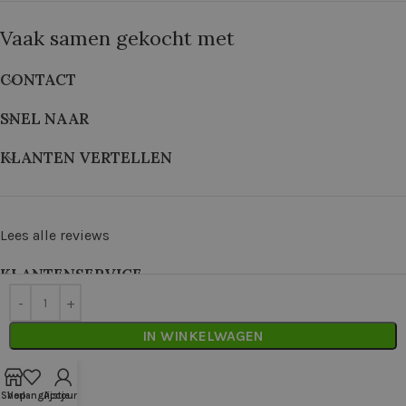
Vaak samen gekocht met
CONTACT
SNEL NAAR
KLANTEN VERTELLEN
Lees alle reviews
KLANTENSERVICE
©
2026
De Wolkast | Geproduceerd door:
Red Factory
IN WINKELWAGEN
Shop
Verlanglijstje
Account