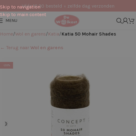
Vóór 16:30 besteld = zelfde dag verzonden
Skip to navigation
Skip to main content
MENU
Home
Wol en garens
Katia
Katia 50 Mohair Shades
← Terug naar
Wol en garens
-20%