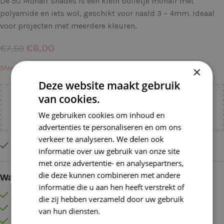
De 50 Mohair Shades is een klein bolletje mohair met
polyamide en iets wol, geschikt voor naald 3 – 4mm. Ideaal
voor projecten met meerdere kleuren.
€
6,00
€
7,50
Meer informatie →
×
Deze website maakt gebruik
van cookies.
Voeg nog
€
55,00
toe voor
gratis verzending binnen
NL!
We gebruiken cookies om inhoud en
advertenties te personaliseren en om ons
verkeer te analyseren. We delen ook
Op voorraad
informatie over uw gebruik van onze site
met onze advertentie- en analysepartners,
die deze kunnen combineren met andere
Waarom kopen bij de Wolkast?
informatie die u aan hen heeft verstrekt of
Lage verzendkosten vanaf € 4,99 binnen NL
die zij hebben verzameld door uw gebruik
Gratis verzonden vanaf €55,-
van hun diensten.
Lees verder
Vóór 16:30 besteld = Zelfde (werk)dag verzonden