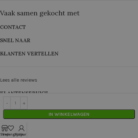
Vaak samen gekocht met
CONTACT
SNEL NAAR
KLANTEN VERTELLEN
Lees alle reviews
KLANTENSERVICE
©
2026
De Wolkast | Geproduceerd door:
Red Factory
IN WINKELWAGEN
Shop
Verlanglijstje
Account