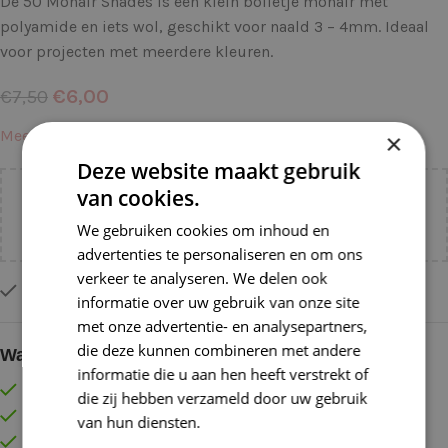
De 50 Mohair Shades is een klein bolletje mohair met
polyamide en iets wol, geschikt voor naald 3 – 4mm. Ideaal
voor projecten met meerdere kleuren.
€
6,00
€
7,50
Meer informatie →
×
Deze website maakt gebruik
van cookies.
Voeg nog
€
55,00
toe voor
gratis verzending binnen
NL!
We gebruiken cookies om inhoud en
advertenties te personaliseren en om ons
verkeer te analyseren. We delen ook
Op voorraad
informatie over uw gebruik van onze site
met onze advertentie- en analysepartners,
die deze kunnen combineren met andere
Waarom kopen bij de Wolkast?
informatie die u aan hen heeft verstrekt of
Lage verzendkosten vanaf € 4,99 binnen NL
die zij hebben verzameld door uw gebruik
Gratis verzonden vanaf €55,-
van hun diensten.
Lees verder
Vóór 16:30 besteld = Zelfde (werk)dag verzonden