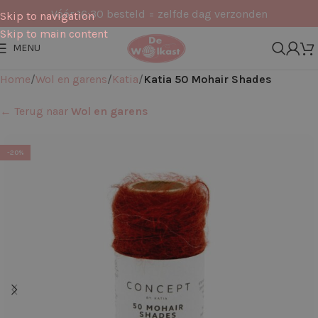
Vóór 16:30 besteld = zelfde dag verzonden
Skip to navigation
Skip to main content
MENU
Home
Wol en garens
Katia
Katia 50 Mohair Shades
← Terug naar
Wol en garens
-20%