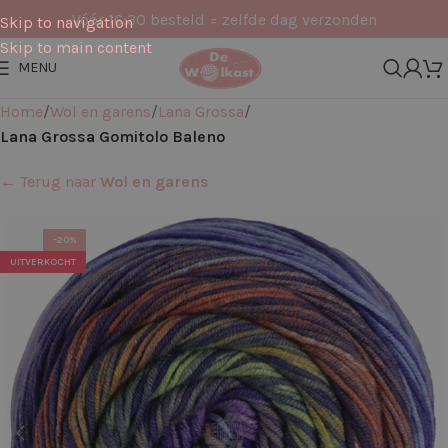
Vóór 16:30 besteld = zelfde dag verzonden
Skip to navigation
Skip to main content
MENU
Home
Wol en garens
Lana Grossa
Lana Grossa Gomitolo Baleno
← Terug naar
Wol en garens
-20%
UITVERKOCHT