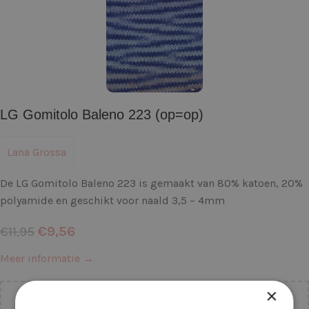
LG Gomitolo Baleno 223 (op=op)
Lana Grossa
De LG Gomitolo Baleno 223 is gemaakt van 80% katoen, 20%
polyamide en geschikt voor naald 3,5 – 4mm
€
9,56
€
11,95
Meer informatie →
×
Je bestelling wordt
gratis
verzonden binnen