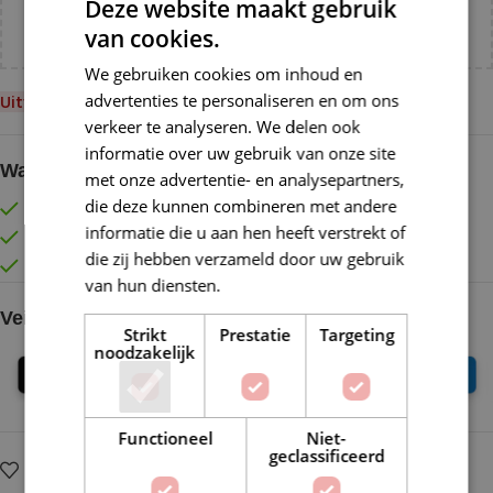
Deze website maakt gebruik
Nederland!
van cookies.
We gebruiken cookies om inhoud en
advertenties te personaliseren en om ons
Uitverkocht
verkeer te analyseren. We delen ook
informatie over uw gebruik van onze site
Waarom kopen bij de Wolkast?
met onze advertentie- en analysepartners,
die deze kunnen combineren met andere
Lage verzendkosten vanaf € 4,99 binnen NL
informatie die u aan hen heeft verstrekt of
Gratis verzonden vanaf €55,-
die zij hebben verzameld door uw gebruik
Vóór 16:30 besteld = Zelfde (werk)dag verzonden
van hun diensten.
Lees verder
Veilig online betalen
Strikt
Prestatie
Targeting
noodzakelijk
Functioneel
Niet-
geclassificeerd
Op verlanglijstje
Delen: