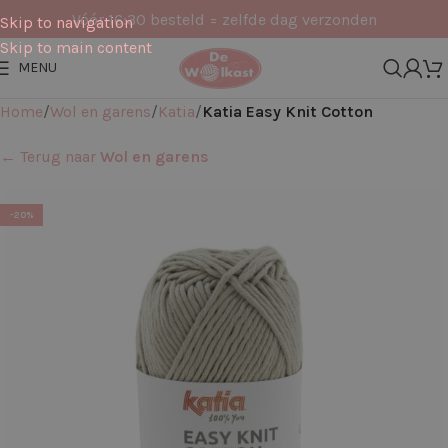
Vóór 16:30 besteld = zelfde dag verzonden
Skip to navigation
Skip to main content
MENU
Home
Wol en garens
Katia
Katia Easy Knit Cotton
← Terug naar
Wol en garens
-20%