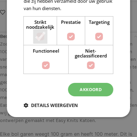
die zij hebben verzameld door uw gebruik
van hun diensten.
Lees verder
Op verlanglijstje
Delen:
Strikt
Prestatie
Targeting
noodzakelijk
Beschrijving
Zoals de naam al verklapt, is Easy Knit Cotton een garen van
Functioneel
Niet-
100% katoen met een XL-dikte. Het is geschikt voor naalden
geclassificeerd
van 5-5,5-mm. Dit is perfect om gemakkelijk, comfortabel en
snel jouw kledingstukken voor tussen de seizoenen in mee te
maken. Een garen van de beste kwaliteit, in een dubbel
gedraaide meerlagige structuur, verkrijgbaar in bollen van
AKKOORD
100 gram. Brei plezierig verschillende eenvoudige patronen,
met basissteken, met de moderne en jeugdige kleuren van
DETAILS WEERGEVEN
Easy Knit Cotton. Als je een beginnende breier bent, dan raden
wij graag de zomerse Kits & Fun aan met exclusieve
ontwerpen gemaakt met Easy Knits Katoen.
Elke bol garen weegt 100 gram en heeft 100 meter. Dit is