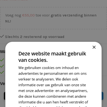
Voeg nog
€
55,00
toe voor
gratis verzending binnen
NL!
Slechts 2 resterend op voorraad
×
Waarom kopen bij de Wolkast?
Deze website maakt gebruik
van cookies.
Lage verzendkosten vanaf € 4,99 binnen NL
Gratis verzonden vanaf €55,-
We gebruiken cookies om inhoud en
Vóór 16:30 besteld = Zelfde (werk)dag verzonden
advertenties te personaliseren en om ons
verkeer te analyseren. We delen ook
Veilig online betalen
informatie over uw gebruik van onze site
met onze advertentie- en analysepartners,
die deze kunnen combineren met andere
informatie die u aan hen heeft verstrekt of