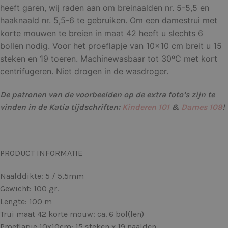
heeft garen, wij raden aan om breinaalden nr. 5-5,5 en
haaknaald nr. 5,5-6 te gebruiken. Om een damestrui met
korte mouwen te breien in maat 42 heeft u slechts 6
bollen nodig. Voor het proeflapje van 10×10 cm breit u 15
steken en 19 toeren. Machinewasbaar tot 30ºC met kort
centrifugeren. Niet drogen in de wasdroger.
De patronen van de voorbeelden op de extra foto’s zijn te
vinden in de Katia tijdschriften:
Kinderen 101
&
Dames 109
!
PRODUCT INFORMATIE
Naalddikte: 5 / 5,5mm
Gewicht: 100 gr.
Lengte: 100 m
Trui maat 42 korte mouw: ca. 6 bol(len)
Proeflapje 10x10cm: 15 steken x 19 naalden