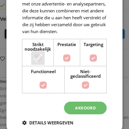
met onze advertentie- en analysepartners,
Vóór 16:30 besteld = Zelfde (werk)dag verzonden
die deze kunnen combineren met andere
informatie die u aan hen heeft verstrekt of
Veilig online betalen
die zij hebben verzameld door uw gebruik
van hun diensten.
Lees verder
Strikt
Prestatie
Targeting
noodzakelijk
Op verlanglijstje
Delen:
Functioneel
Niet-
geclassificeerd
Beschrijving
Scheepjes Terrazzo is een volledig gerecyclede wol-
viscosemix met een luxe uitstraling en een subtiel
gespikkeld kleureffect, dat doet denken aan terrazzo
AKKOORD
(granito) vloeren. Het gespikkelde effect wordt
bewerkstelligd door de vezelpropjes in het contrasterende en
DETAILS WEERGEVEN
complementerende kleuren die in deze tweedwol zijn mee