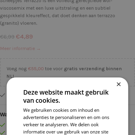
Scheepjes Terrazzo is een volledig gerecyclede wol-
viscosemix met een luxe uitstraling en een subtiel
gespikkeld kleureffect, dat doet denken aan terrazzo
(granito) vloeren.
€
4,89
€
6,99
Meer informatie →
Voeg nog
€
55,00
toe voor
gratis verzending binnen
NL!
×
Deze website maakt gebruik
Op voorraad
van cookies.
We gebruiken cookies om inhoud en
Waarom kopen bij de Wolkast?
advertenties te personaliseren en om ons
verkeer te analyseren. We delen ook
Lage verzendkosten vanaf € 4,99 binnen NL
informatie over uw gebruik van onze site
Gratis verzonden vanaf €55,-