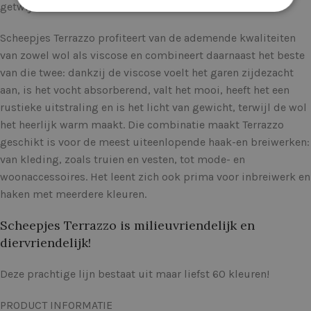
getwijnd.
Scheepjes Terrazzo profiteert van de ademende kwaliteiten
van zowel wol als viscose en combineert daarnaast het beste
van die twee: dankzij de viscose voelt het garen zijdezacht
aan, is het vocht absorberend, valt het mooi, heeft het een
rustieke uitstraling en is het licht van gewicht, terwijl de wol
het heerlijk warm maakt. Die combinatie maakt Terrazzo
geschikt is voor de meest uiteenlopende haak-en breiwerken:
van kleding, zoals truien en vesten, tot mode- en
woonaccessoires. Het leent zich ook prima voor inbreiwerk en
haken met meerdere kleuren.
Scheepjes Terrazzo is milieuvriendelijk en
diervriendelijk!
Deze prachtige lijn bestaat uit maar liefst 60 kleuren!
PRODUCT INFORMATIE