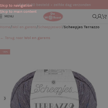
Vóór 16:30 besteld = zelfde dag verzonden
Skip to navigation
Skip to main content
MENU
Home
Wol en garens
Scheepjeswol
Scheepjes Terrazzo
← Terug naar
Wol en garens
-30%