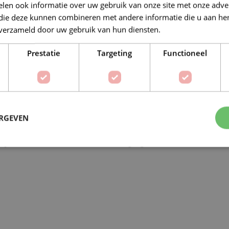
len ook informatie over uw gebruik van onze site met onze adver
 die deze kunnen combineren met andere informatie die u aan hen
n verzameld door uw gebruik van hun diensten.
Lees verder
Op verlanglijstje
Prestatie
Targeting
Functioneel
Delen:
BESCHRIJVING
EXTRA INFORMATIE
ERGEVEN
rlijk zacht en warm. Door de toevoeging van Merino wol is het 