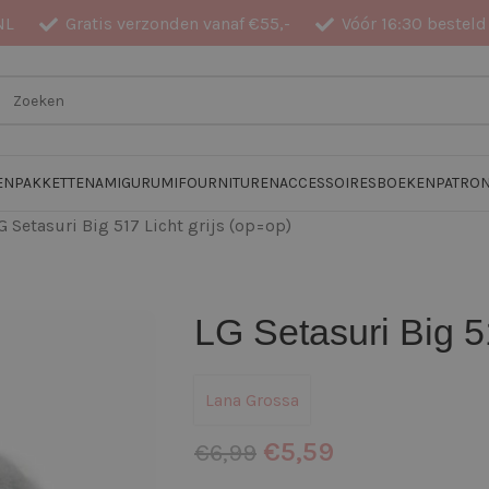
NL
Gratis verzonden vanaf €55,-
Vóór 16:30 besteld
EN
PAKKETTEN
AMIGURUMI
FOURNITUREN
ACCESSOIRES
BOEKEN
PATRO
G Setasuri Big 517 Licht grijs (op=op)
LG Setasuri Big 51
Lana Grossa
€
5,59
€
6,99