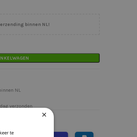
verzending binnen NL!
INKELWAGEN
binnen NL
k)dag verzonden
×
keer te