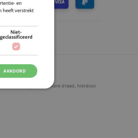
tentie- en
 heeft verstrekt
Niet-
geclassificeerd
AKKOORD
een iets steviger en dikkere draad, hierdoor