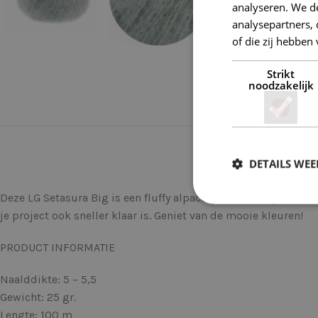
analyseren. We de
analysepartners,
of die zij hebbe
Strikt
noodzakelijk
DETAILS WE
Deze LG Setasura Big is een fluffy alpaca garen met zijde, hee
je project ook sneller klaar is. Geniet van de mooie kleuren!
PRODUCT INFORMATIE
Naalddikte: 5 – 5,5
Gewicht: 25 gr.
Lengte: 100 m