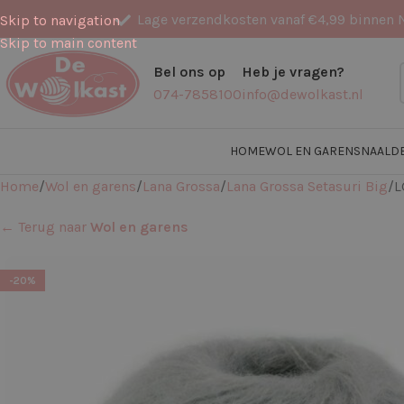
Lage verzendkosten vanaf €4,99 binnen 
Skip to navigation
Skip to main content
Bel ons op
Heb je vragen?
074-7858100
info@dewolkast.nl
HOME
WOL EN GARENS
NAALD
Home
Wol en garens
Lana Grossa
Lana Grossa Setasuri Big
L
← Terug naar
Wol en garens
-20%