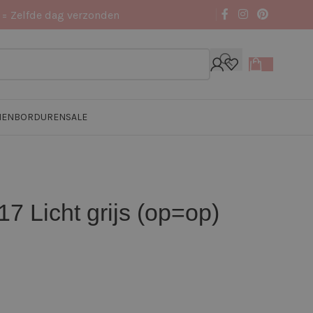
 = Zelfde dag verzonden
NEN
BORDUREN
SALE
7 Licht grijs (op=op)