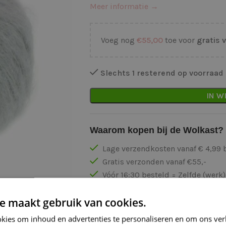
Meer informatie →
Voeg nog
€
55,00
toe voor
gratis 
Slechts 1 resterend op voorraad
IN W
Waarom kopen bij de Wolkast?
Lage verzendkosten vanaf € 4,99 
Gratis verzonden vanaf €55,-
Vóór 16:30 besteld = Zelfde (wer
Veilig online betalen
e maakt gebruik van cookies.
kies om inhoud en advertenties te personaliseren en om ons ver