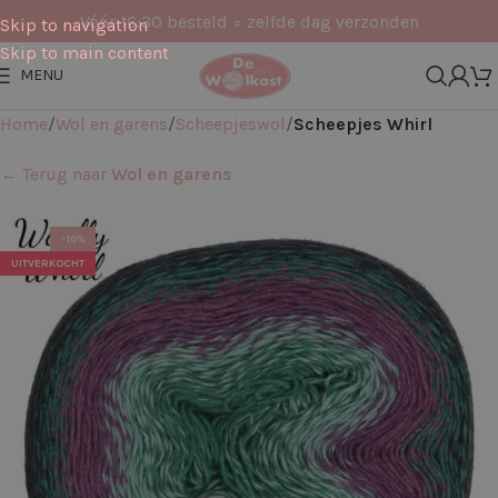
Vóór 16:30 besteld = zelfde dag verzonden
Skip to navigation
Skip to main content
MENU
Home
Wol en garens
Scheepjeswol
Scheepjes Whirl
← Terug naar
Wol en garens
-10%
UITVERKOCHT