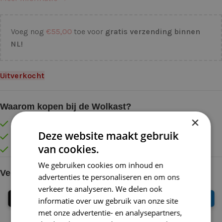
Voeg nog
€
55,00
toe voor
gratis verzending binnen
NL!
Uitverkocht
Waarom kopen bij de Wolkast?
×
Lage verzendkosten vanaf € 4,99 binnen NL
Deze website maakt gebruik
Gratis verzonden vanaf €55,-
van cookies.
Vóór 16:30 besteld = Zelfde (werk)dag verzonden
We gebruiken cookies om inhoud en
Veilig online betalen
advertenties te personaliseren en om ons
verkeer te analyseren. We delen ook
informatie over uw gebruik van onze site
met onze advertentie- en analysepartners,