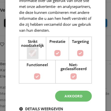
informatie over uw gebruik van onze site
met onze advertentie- en analysepartners,
Veilig online betalen
die deze kunnen combineren met andere
informatie die u aan hen heeft verstrekt of
die zij hebben verzameld door uw gebruik
van hun diensten.
Lees verder
Strikt
Prestatie
Targeting
Op verlanglijstje
Delen:
noodzakelijk
Beschrijving
Functioneel
Niet-
geclassificeerd
Katia Alabama 71 Donkerbruin: Omarm de Tijdloze
Elegantie van Katoen
Katia Alabama is niet zomaar een garen; het is een ervaring.
Met zijn tijdloze elegantie en zachtheid omarmt dit garen de
AKKOORD
essentie van natuurlijke schoonheid. Of je nu een ervaren
handwerker bent of nieuw bent in de wereld van breien of
DETAILS WEERGEVEN