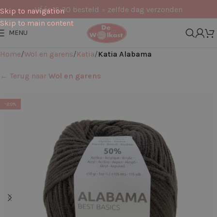
Vóór 16:30 besteld = zelfde dag verzonden
Skip to navigation
Skip to main content
MENU
Home
Wol en garens
Katia
Katia Alabama
← Terug naar
Wol en garens
-20%