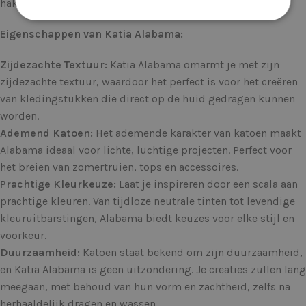
haken, Katia Alabama is een ontdekking die wacht.
Eigenschappen van Katia Alabama:
Zijdezachte Textuur:
Katia Alabama omarmt je met zijn
zijdezachte textuur, waardoor het perfect is voor het creëren
van kledingstukken die direct op de huid gedragen kunnen
worden.
Ademend Katoen:
Het ademende karakter van katoen maakt
Alabama ideaal voor lichte, luchtige projecten. Perfect voor
het breien van zomertruien, tops en accessoires.
Prachtige Kleurkeuze:
Laat je inspireren door een scala aan
prachtige kleuren. Van tijdloze neutrale tinten tot levendige
kleuruitbarstingen, Alabama biedt keuzes voor elke stijl en
voorkeur.
Duurzaamheid:
Katoen staat bekend om zijn duurzaamheid,
en Katia Alabama is geen uitzondering. Je creaties zullen lang
meegaan, met behoud van hun vorm en zachtheid, zelfs na
herhaaldelijk dragen en wassen