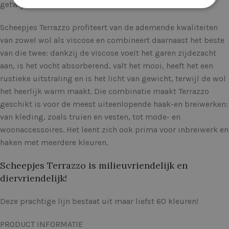
getwijnd.
Scheepjes Terrazzo profiteert van de ademende kwaliteiten
van zowel wol als viscose en combineert daarnaast het beste
van die twee: dankzij de viscose voelt het garen zijdezacht
aan, is het vocht absorberend, valt het mooi, heeft het een
rustieke uitstraling en is het licht van gewicht, terwijl de wol
het heerlijk warm maakt. Die combinatie maakt Terrazzo
geschikt is voor de meest uiteenlopende haak-en breiwerken:
van kleding, zoals truien en vesten, tot mode- en
woonaccessoires. Het leent zich ook prima voor inbreiwerk en
haken met meerdere kleuren.
Scheepjes Terrazzo is milieuvriendelijk en
diervriendelijk!
Deze prachtige lijn bestaat uit maar liefst 60 kleuren!
PRODUCT INFORMATIE