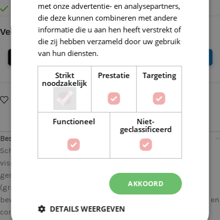
met onze advertentie- en analysepartners,
Vóór 16:30 besteld = Zelfde (werk)dag verzonden
die deze kunnen combineren met andere
informatie die u aan hen heeft verstrekt of
Veilig online betalen
die zij hebben verzameld door uw gebruik
van hun diensten.
Lees verder
Strikt
Prestatie
Targeting
noodzakelijk
Op verlanglijstje
Delen:
Functioneel
Niet-
geclassificeerd
Beschrijving
Scheepjes Terrazzo is een volledig gerecyclede wol-
viscosemix met een luxe uitstraling en een subtiel
gespikkeld kleureffect, dat doet denken aan terrazzo
AKKOORD
(granito) vloeren. Het gespikkelde effect wordt
bewerkstelligd door de vezelpropjes in het contrasterende en
DETAILS WEERGEVEN
complementerende kleuren die in deze tweedwol zijn mee