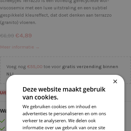
Scheepjes Terrazzo is een volledig gerecyclede wol-
viscosemix met een luxe uitstraling en een subtiel
gespikkeld kleureffect, dat doet denken aan terrazzo
(granito) vloeren.
€
4,89
€
6,99
Meer informatie →
Voeg nog
€
55,00
toe voor
gratis verzending binnen
NL!
×
Deze website maakt gebruik
Uitverkocht
van cookies.
We gebruiken cookies om inhoud en
Waarom kopen bij de Wolkast?
advertenties te personaliseren en om ons
verkeer te analyseren. We delen ook
Lage verzendkosten vanaf € 4,99 binnen NL
informatie over uw gebruik van onze site
Gratis verzonden vanaf €55,-