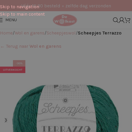
Vóór 16:30 besteld = zelfde dag verzonden
Skip to navigation
Skip to main content
MENU
Home
Wol en garens
Scheepjeswol
Scheepjes Terrazzo
← Terug naar
Wol en garens
-30%
UITVERKOCHT