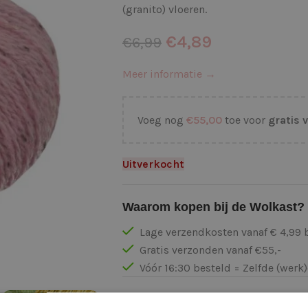
(granito) vloeren.
€
4,89
€
6,99
Meer informatie →
Voeg nog
€
55,00
toe voor
gratis 
Uitverkocht
Waarom kopen bij de Wolkast?
Lage verzendkosten vanaf € 4,99 
Gratis verzonden vanaf €55,-
Vóór 16:30 besteld = Zelfde (wer
Veilig online betalen