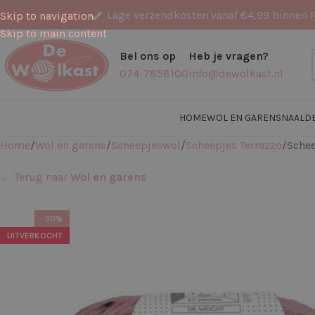
Lage verzendkosten vanaf €4,99 binnen 
Skip to navigation
Skip to main content
Bel ons op
Heb je vragen?
074-7858100
info@dewolkast.nl
HOME
WOL EN GARENS
NAALD
Home
Wol en garens
Scheepjeswol
Scheepjes Terrazzo
Schee
← Terug naar
Wol en garens
-30%
UITVERKOCHT