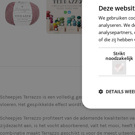
Deze websit
We gebruiken coo
analyseren. We de
analysepartners,
of die zij hebbe
Strikt
noodzakelijk
DETAILS WE
Scheepjes Terrazzo is een volledig gerecyclede wol-viscosemix
vloeren. Het gespikkelde effect wordt bewerkstelligd door d
Scheepjes Terrazzo profiteert van de ademende kwaliteiten van
zijdezacht aan, is het vocht absorberend, valt het mooi, heeft 
combinatie maakt Terrazzo geschikt is voor de meest uiteenlo