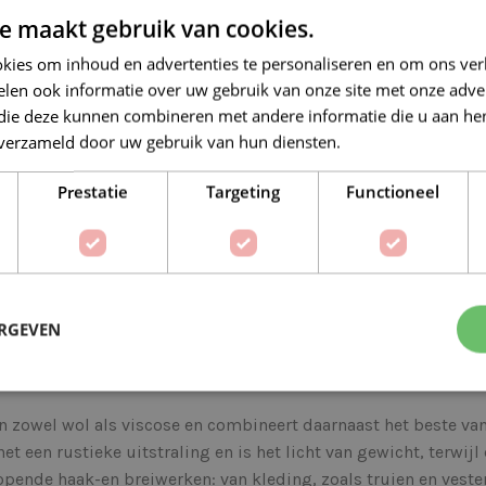
e maakt gebruik van cookies.
kies om inhoud en advertenties te personaliseren en om ons ver
len ook informatie over uw gebruik van onze site met onze adver
 die deze kunnen combineren met andere informatie die u aan hen
n verzameld door uw gebruik van hun diensten.
Lees verder
Op verlanglijstje
Delen:
Prestatie
Targeting
Functioneel
BESCHRIJVING
EXTRA INFORMATIE
ERGEVEN
 met een luxe uitstraling en een subtiel gespikkeld kleureffec
e vezelpropjes in het contrasterende en complementerende kle
 zowel wol als viscose en combineert daarnaast het beste van 
het een rustieke uitstraling en is het licht van gewicht, terwij
pende haak-en breiwerken: van kleding, zoals truien en veste