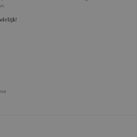
n.
delijk!
ose