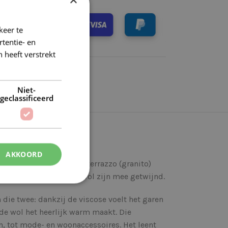
keer te
tentie- en
 heeft verstrekt
Niet-
geclassificeerd
AKKOORD
t, dat doet denken aan terrazzo (granito)
uren die in deze tweedwol zijn mee getwijnd.
die twee: dankzij de viscose voelt het garen
l de wol het heerlijk warm maakt. Die
n, tot mode- en woonaccessoires. Het leent