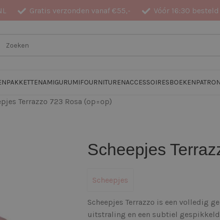
NL
Gratis verzonden vanaf €55,-
Vóór 16:30 besteld
EN
PAKKETTEN
AMIGURUMI
FOURNITUREN
ACCESSOIRES
BOEKEN
PATRO
pjes Terrazzo 723 Rosa (op=op)
Scheepjes Terraz
Scheepjes
Scheepjes Terrazzo is een volledig g
uitstraling en een subtiel gespikkeld