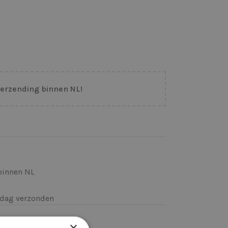
verzending binnen NL!
binnen NL
k)dag verzonden
×