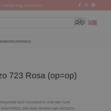
 = Zelfde dag verzonden
NEN
BORDUREN
SALE
zo 723 Rosa (op=op)
erecyclede wol-viscosemix met een luxe
 kleureffect, dat doet denken aan terrazzo