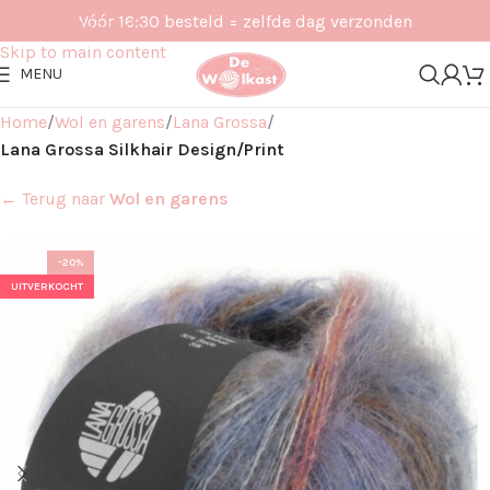
Vóór 16:30 besteld = zelfde dag verzonden
Skip to navigation
Skip to main content
MENU
Home
Wol en garens
Lana Grossa
Lana Grossa Silkhair Design/Print
← Terug naar
Wol en garens
-20%
UITVERKOCHT