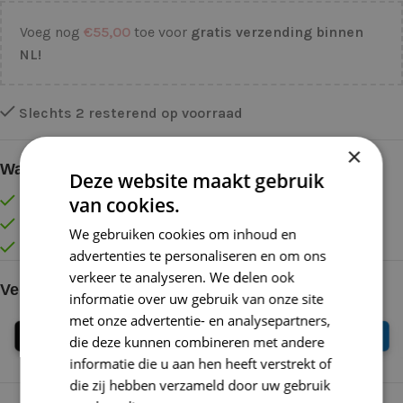
Voeg nog
€
55,00
toe voor
gratis verzending binnen
NL!
Slechts 2 resterend op voorraad
×
Waarom kopen bij de Wolkast?
Deze website maakt gebruik
van cookies.
Lage verzendkosten vanaf € 4,99 binnen NL
Gratis verzonden vanaf €55,-
We gebruiken cookies om inhoud en
Vóór 16:30 besteld = Zelfde (werk)dag verzonden
advertenties te personaliseren en om ons
verkeer te analyseren. We delen ook
Veilig online betalen
informatie over uw gebruik van onze site
met onze advertentie- en analysepartners,
die deze kunnen combineren met andere
informatie die u aan hen heeft verstrekt of
die zij hebben verzameld door uw gebruik