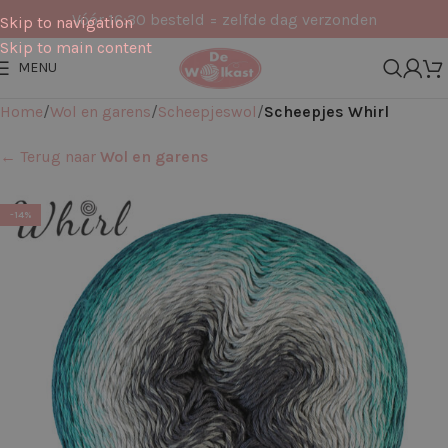
Vóór 16:30 besteld = zelfde dag verzonden
Skip to navigation
Skip to main content
MENU
Home
Wol en garens
Scheepjeswol
Scheepjes Whirl
← Terug naar
Wol en garens
-14%