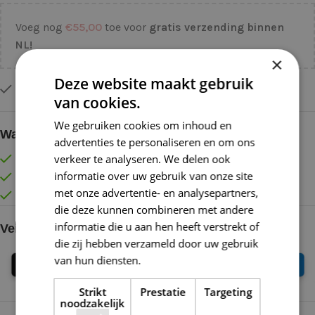
Voeg nog
€
55,00
toe voor
gratis verzending binnen
NL!
×
Deze website maakt gebruik
Op voorraad
van cookies.
We gebruiken cookies om inhoud en
Waarom kopen bij de Wolkast?
advertenties te personaliseren en om ons
verkeer te analyseren. We delen ook
Lage verzendkosten vanaf € 4,99 binnen NL
informatie over uw gebruik van onze site
Gratis verzonden vanaf €55,-
met onze advertentie- en analysepartners,
Vóór 16:30 besteld = Zelfde (werk)dag verzonden
die deze kunnen combineren met andere
informatie die u aan hen heeft verstrekt of
Veilig online betalen
die zij hebben verzameld door uw gebruik
van hun diensten.
Lees verder
Strikt
Prestatie
Targeting
noodzakelijk