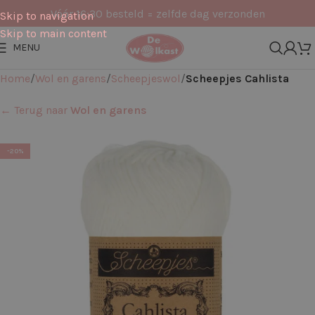
Vóór 16:30 besteld = zelfde dag verzonden
Skip to navigation
Skip to main content
MENU
Home
Wol en garens
Scheepjeswol
Scheepjes Cahlista
← Terug naar
Wol en garens
-20%