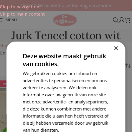
Vóór 16:30 besteld = zelfde dag verzonden
Skip to navigation
Skip to main content
MENU
Jurk Tencel cotton wit
Home
Pakketten
Kleding
Jurk Tencel cotton wit
×
Enig resultaat
Deze website maakt gebruik
van cookies.
Filters
We gebruiken cookies om inhoud en
advertenties te personaliseren en om ons
UITVERKOCHT
verkeer te analyseren. We delen ook
informatie over uw gebruik van onze site
met onze advertentie- en analysepartners,
die deze kunnen combineren met andere
informatie die u aan hen heeft verstrekt of
die zij hebben verzameld door uw gebruik
van hun diensten.
Lees verder