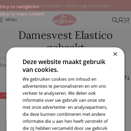
Vóór 16:30 besteld = zelfde dag verzonden
Skip to navigation
Skip to main content
MENU
Damesvest Elastico
gehaakt
×
Home
Pakketten
Kleding
Damesvest Elastico gehaakt
Deze website maakt gebruik
Enig resultaat
van cookies.
Filters
We gebruiken cookies om inhoud en
advertenties te personaliseren en om ons
verkeer te analyseren. We delen ook
UITVERKOCHT
informatie over uw gebruik van onze site
met onze advertentie- en analysepartners,
die deze kunnen combineren met andere
informatie die u aan hen heeft verstrekt of
die zij hebben verzameld door uw gebruik