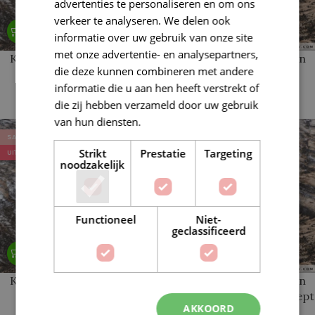
advertenties te personaliseren en om ons
verkeer te analyseren. We delen ook
informatie over uw gebruik van onze site
met onze advertentie- en analysepartners,
Kabeltrui gebreid Cotton
Kabeltrui gebreid Cotton
die deze kunnen combineren met andere
merino maat 38-40
merino maat 42-44
informatie die u aan hen heeft verstrekt of
Concept 16-17
Concept 16-17
€
52,69
€
57,48
die zij hebben verzameld door uw gebruik
€
68,39
€
74,38
van hun diensten.
Lees verder
SALE
SALE
Strikt
Prestatie
Targeting
UITVERKOCHT
UITVERKOCHT
noodzakelijk
Functioneel
Niet-
geclassificeerd
Kabeltrui gebreid Cotton
Kabeltrui gebreid Cotton
merino maat 46-48
merino maat 50-52 Concept
AKKOORD
Concept 16-17
16-17