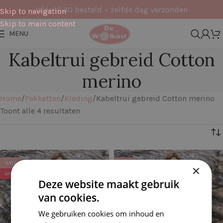
Vóór 16:30 besteld = zelfde dag verzonden
Skip to navigation
Skip to main content
MENU
Kabeltrui gebreid Cotton
merino
Home
Pakketten
Kleding
Kabeltrui gebreid Cotton merino
Toont alle 4 resultaten
Filters
SALE
SALE
×
UITVERKOCHT
UITVERKOCHT
Deze website maakt gebruik
van cookies.
We gebruiken cookies om inhoud en