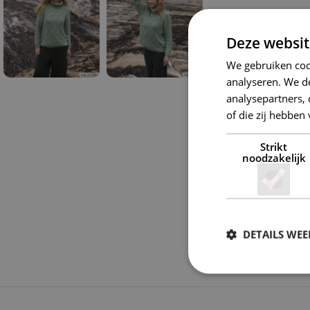
Deze websit
We gebruiken coo
analyseren. We de
analysepartners,
of die zij hebbe
Strikt
noodzakelijk
DETAILS WE