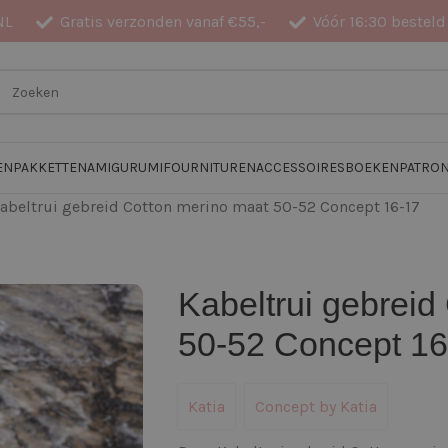
NL
Gratis verzonden vanaf €55,-
Vóór 16:30 besteld
EN
PAKKETTEN
AMIGURUMI
FOURNITUREN
ACCESSOIRES
BOEKEN
PATRO
abeltrui gebreid Cotton merino maat 50-52 Concept 16-17
Kabeltrui gebreid
50-52 Concept 16
Katia
Concept by Katia