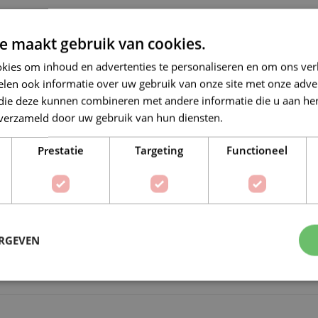
Waarom kopen bij de Wolkast?
e maakt gebruik van cookies.
Lage verzendkosten vanaf € 4,99 
kies om inhoud en advertenties te personaliseren en om ons ver
Gratis verzonden vanaf €55,-
len ook informatie over uw gebruik van onze site met onze adver
Vóór 16:30 besteld = Zelfde (wer
 die deze kunnen combineren met andere informatie die u aan hen
n verzameld door uw gebruik van hun diensten.
Lees verder
Veilig online betalen
Prestatie
Targeting
Functioneel
ERGEVEN
Op verlanglijstje
Delen: