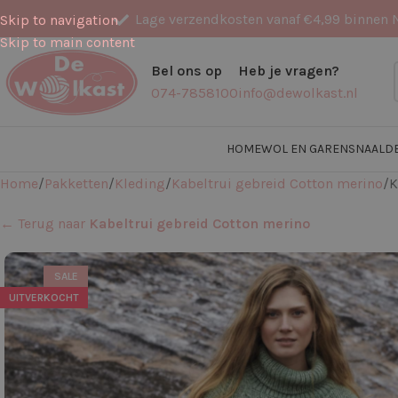
Lage verzendkosten vanaf €4,99 binnen 
Skip to navigation
Skip to main content
Bel ons op
Heb je vragen?
074-7858100
info@dewolkast.nl
HOME
WOL EN GARENS
NAALD
Home
Pakketten
Kleding
Kabeltrui gebreid Cotton merino
K
← Terug naar
Kabeltrui gebreid Cotton merino
SALE
UITVERKOCHT