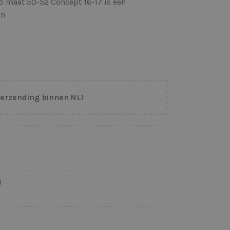
o maat 50-52 Concept 16-17 is een
on
verzending binnen NL!
)