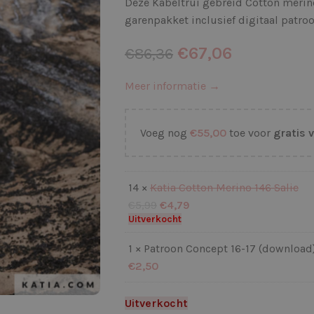
Deze Kabeltrui gebreid Cotton merin
garenpakket inclusief digitaal patro
€
67,06
€
86,36
Meer informatie →
Voeg nog
€
55,00
toe voor
gratis 
14 ×
Katia Cotton Merino 146 Salie
€
5,99
€
4,79
Uitverkocht
1 × Patroon Concept 16-17 (download
€
2,50
Uitverkocht