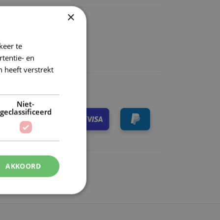
×
binnen NL
keer te
tentie- en
k)dag verzonden
 heeft verstrekt
Niet-
geclassificeerd
AKKOORD