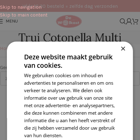
Vóór 16:30 besteld = zelfde dag verzonden
Skip to navigation
Skip to main content
MENU
Trui Cotonella Multi
×
Home
Pakketten
Kleding
Trui Cotonella Multi
Deze website maakt gebruik
van cookies.
Geen producten gevonden die aan je zoekcriteria voldoen.
We gebruiken cookies om inhoud en
advertenties te personaliseren en om ons
verkeer te analyseren. We delen ook
informatie over uw gebruik van onze site
met onze advertentie- en analysepartners,
die deze kunnen combineren met andere
informatie die u aan hen heeft verstrekt of
die zij hebben verzameld door uw gebruik
van hun diensten.
Lees verder