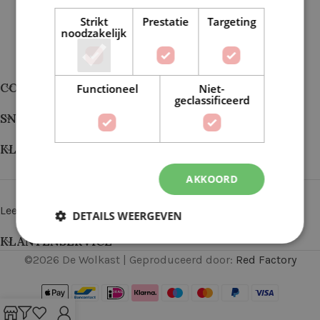
Strikt
Prestatie
Targeting
noodzakelijk
CONTACT
Functioneel
Niet-
geclassificeerd
SNEL NAAR
KLANTEN VERTELLEN
AKKOORD
Lees alle reviews
DETAILS WEERGEVEN
KLANTENSERVICE
©
2026
De Wolkast | Geproduceerd door:
Red Factory