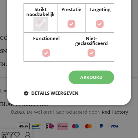
Strikt
Prestatie
Targeting
noodzakelijk
CONTACT
Functioneel
Niet-
geclassificeerd
SNEL NAAR
KLANTEN VERTELLEN
AKKOORD
Lees alle reviews
DETAILS WEERGEVEN
KLANTENSERVICE
©
2026
De Wolkast | Geproduceerd door:
Red Factory