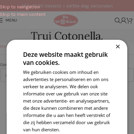
Vóór 16:30 besteld = zelfde dag verzonden
Skip to navigation
Skip to main content
MENU
Trui Cotonella.
×
Home
Pakketten
Kleding
Trui Cotonella.
Deze website maakt gebruik
van cookies.
Geen producten gevonden die aan je zoekcriteria voldoen.
We gebruiken cookies om inhoud en
advertenties te personaliseren en om ons
verkeer te analyseren. We delen ook
informatie over uw gebruik van onze site
met onze advertentie- en analysepartners,
die deze kunnen combineren met andere
informatie die u aan hen heeft verstrekt of
die zij hebben verzameld door uw gebruik
van hun diensten.
Lees verder