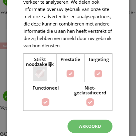
verkeer te analyseren. We delen ook
informatie over uw gebruik van onze site
Vest gebreid Basta maat 34-
Vest gebreid Basta maat 38-
met onze advertentie- en analysepartners,
36 Journal 68-34
40 Journal 68-34
die deze kunnen combineren met andere
informatie die u aan hen heeft verstrekt of
€
50,31
€
55,90
€
65,41
€
72,40
die zij hebben verzameld door uw gebruik
van hun diensten.
Lees verder
SALE
Strikt
Prestatie
Targeting
noodzakelijk
Functioneel
Niet-
geclassificeerd
Vest gebreid Basta maat 42-
44 Journal 68-34
AKKOORD
€
61,49
€
79,39
CONTACT