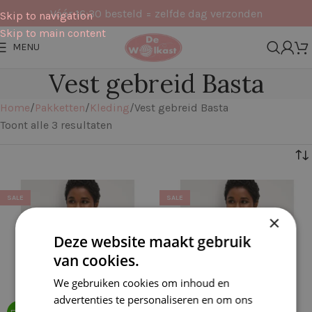
Vóór 16:30 besteld = zelfde dag verzonden
Skip to navigation
Skip to main content
MENU
Vest gebreid Basta
Home
Pakketten
Kleding
Vest gebreid Basta
Toont alle 3 resultaten
Filters
SALE
SALE
×
Deze website maakt gebruik
van cookies.
We gebruiken cookies om inhoud en
advertenties te personaliseren en om ons