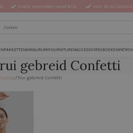
NL
Gratis verzonden vanaf €55,-
Vóór 16:30 besteld
EN
PAKKETTEN
AMIGURUMI
FOURNITUREN
ACCESSOIRES
BOEKEN
PATRO
rui gebreid Confetti
Kleding
Trui gebreid Confetti