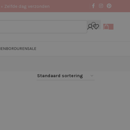
 = Zelfde dag verzonden
NEN
BORDUREN
SALE