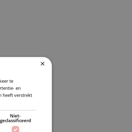
×
keer te
tentie- en
 heeft verstrekt
Niet-
geclassificeerd