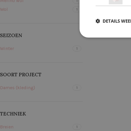
Merino wol
1
Wol
1
DETAILS WE
SEIZOEN
Winter
1
SOORT PROJECT
Dames (kleding)
1
TECHNIEK
Breien
1