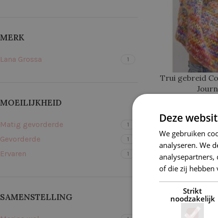
MERK
Lana Grossa
1
Trui gebreid C
Journ
MOEILIJKHEID
€
82,4
Deze websit
Matig gevorderde
1
We gebruiken coo
Gevorderde
1
analyseren. We de
Ervaren
1
analysepartners,
of die zij hebbe
Strikt
SAMENSTELLING
noodzakelijk