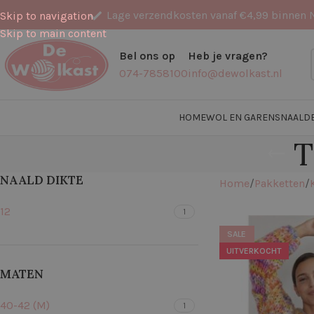
Lage verzendkosten vanaf €4,99 binnen 
Skip to navigation
Skip to main content
Bel ons op
Heb je vragen?
074-7858100
info@dewolkast.nl
HOME
WOL EN GARENS
NAALD
T
NAALD DIKTE
Home
Pakketten
12
1
SALE
UITVERKOCHT
MATEN
40-42 (M)
1