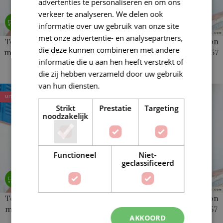
advertenties te personaliseren en om ons
verkeer te analyseren. We delen ook
informatie over uw gebruik van onze site
met onze advertentie- en analysepartners,
Topje gehaakt Fair cotton
Topje gehaakt Fair cotton
die deze kunnen combineren met andere
maat 38- 40 Casual 100-57
maat 42-44 Casual 100-57
informatie die u aan hen heeft verstrekt of
€
19,95
€
23,94
die zij hebben verzameld door uw gebruik
€
24,95
€
29,94
van hun diensten.
Lees verder
UITVERKOCHT
UITVERKOCHT
Strikt
Prestatie
Targeting
noodzakelijk
Functioneel
Niet-
geclassificeerd
Topje gehaakt Fair cotton
Topje gehaakt Fair cotton
maat 46-48 Casual 100-57
maat 50-52 Casual 100-57
AKKOORD