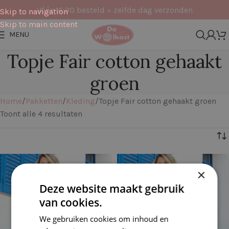
Vóór 16:30 besteld = zelfde dag verzonden
Skip to navigation
Skip to main content
MENU
Topje Fair cotton gehaakt
groen
Home
Pakketten
Kleding
Topje Fair cotton gehaakt groen
Toont alle 4 resultaten
Filters
×
Deze website maakt gebruik
van cookies.
We gebruiken cookies om inhoud en