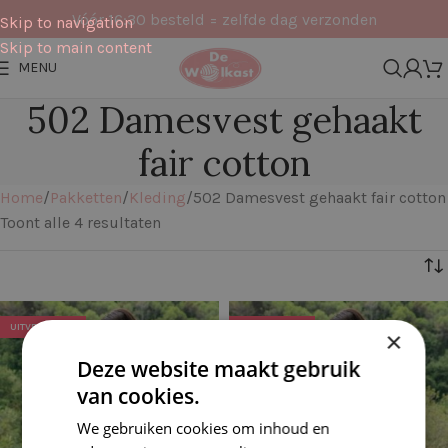
Vóór 16:30 besteld = zelfde dag verzonden
Skip to navigation
Skip to main content
MENU
502 Damesvest gehaakt
fair cotton
Home
Pakketten
Kleding
502 Damesvest gehaakt fair cotton
Toont alle 4 resultaten
Filters
UITVERKOCHT
UITVERKOCHT
×
Deze website maakt gebruik
van cookies.
We gebruiken cookies om inhoud en