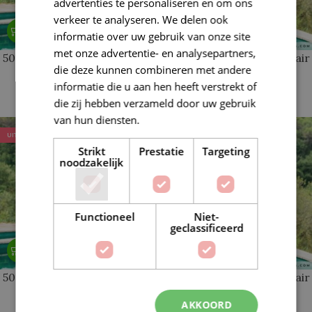
advertenties te personaliseren en om ons
verkeer te analyseren. We delen ook
informatie over uw gebruik van onze site
met onze advertentie- en analysepartners,
502 Damesvest gehaakt fair
502 Damesvest gehaakt fair
die deze kunnen combineren met andere
cotton 38-40
cotton 42-44
informatie die u aan hen heeft verstrekt of
€
43,89
€
43,89
die zij hebben verzameld door uw gebruik
€
54,89
€
54,89
van hun diensten.
Lees verder
UITVERKOCHT
UITVERKOCHT
Strikt
Prestatie
Targeting
noodzakelijk
Functioneel
Niet-
geclassificeerd
502 Damesvest gehaakt fair
502 Damesvest gehaakt fair
cotton 46-48
cotton 50-52
AKKOORD