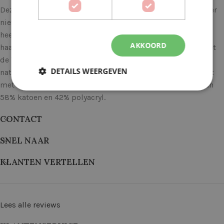
Deze leuke top in een klassiek fris streeppatroon mag zeker
niet ontbreken in je zomer garderobe. Het patroon haakt
heerlijk weg en is ook heel geschikt voor de beginnende
AKKOORD
haakster. De rode roos is een leuk accent in combinatie met
de V- hals en kan als choker worden gedragen maar
DETAILS WEERGEVEN
natuurlijk ook om de pols of in het haar. De top is gemaakt
met Durable Cosy fine, een zacht garen in een menging van
58% katoen en 42% polyacryl.
CONTACT
SNEL NAAR
KLANTEN VERTELLEN
Lees alle reviews