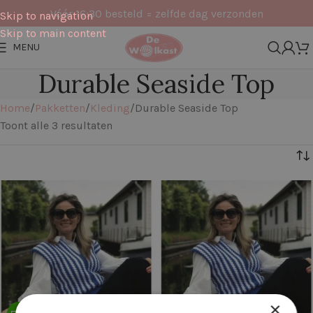
Vóór 16:30 besteld = zelfde dag verzonden
Skip to navigation
Skip to main content
MENU
Durable Seaside Top
Home
Pakketten
Kleding
Durable Seaside Top
Toont alle 3 resultaten
Filters
×