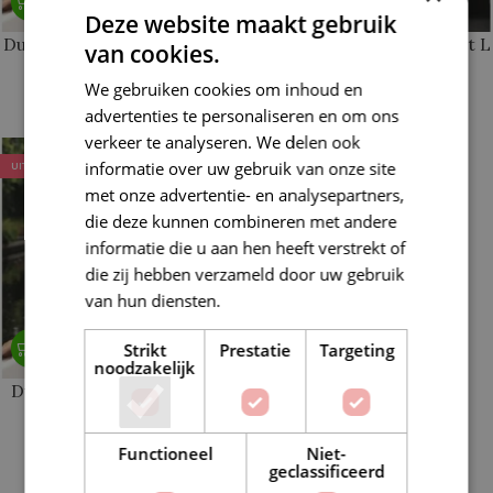
Deze website maakt gebruik
Durable Seaside Top maat S
Durable Seaside Top maat L
van cookies.
en M
We gebruiken cookies om inhoud en
€
29,20
€
36,50
€
23,36
advertenties te personaliseren en om ons
€
29,20
verkeer te analyseren. We delen ook
informatie over uw gebruik van onze site
UITVERKOCHT
met onze advertentie- en analysepartners,
die deze kunnen combineren met andere
informatie die u aan hen heeft verstrekt of
die zij hebben verzameld door uw gebruik
van hun diensten.
Lees verder
Strikt
Prestatie
Targeting
noodzakelijk
Durable Seaside Top maat
XL
Functioneel
Niet-
€
35,04
€
43,80
geclassificeerd