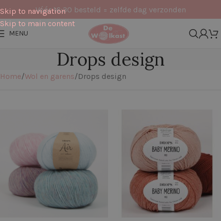
Vóór 16:30 besteld = zelfde dag verzonden
Skip to navigation
Skip to main content
MENU
Drops design
Home
Wol en garens
Drops design
Filters