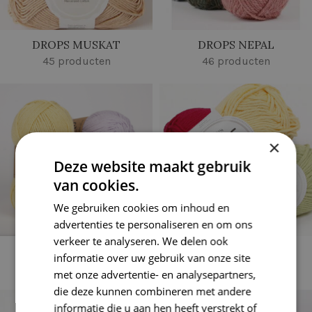
DROPS MUSKAT
DROPS NEPAL
45 producten
46 producten
×
Deze website maakt gebruik
van cookies.
We gebruiken cookies om inhoud en
advertenties te personaliseren en om ons
verkeer te analyseren. We delen ook
DROPS NORD
DROPS PARIS
informatie over uw gebruik van onze site
30 producten
59 producten
met onze advertentie- en analysepartners,
die deze kunnen combineren met andere
informatie die u aan hen heeft verstrekt of