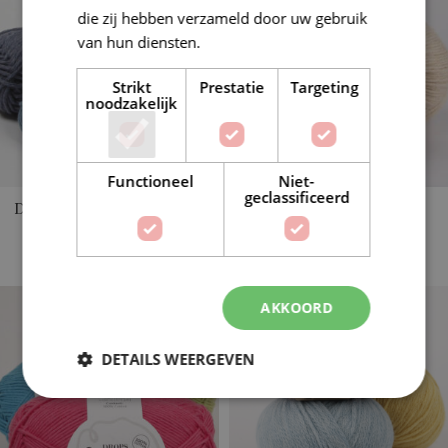
die zij hebben verzameld door uw gebruik
van hun diensten.
Lees verder
Strikt
Prestatie
Targeting
noodzakelijk
Functioneel
Niet-
geclassificeerd
DROPS PARIS RECYCLED
DROPS PUNA
DENIM
10 producten
4 producten
AKKOORD
DETAILS WEERGEVEN