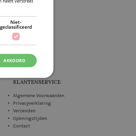
 heeft verstrekt
Niet-
geclassificeerd
7
AKKOORD
KLANTENSERVICE
Algemene Voorwaarden
Privacyverklaring
Verzenden
Openingstijden
Contact