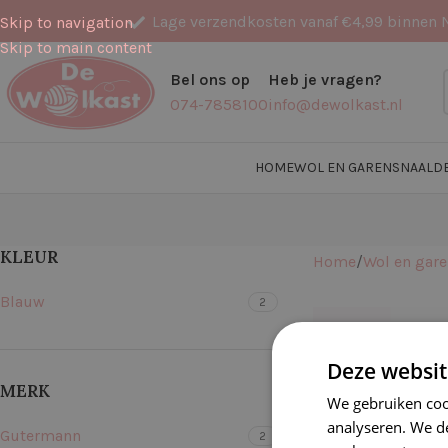
Lage verzendkosten vanaf €4,99 binnen 
Skip to navigation
Skip to main content
Bel ons op
Heb je vragen?
074-7858100
info@dewolkast.nl
HOME
WOL EN GARENS
NAALD
KLEUR
Home
Wol en gar
Blauw
2
-20%
Deze websit
MERK
We gebruiken coo
analyseren. We de
Gutermann
2