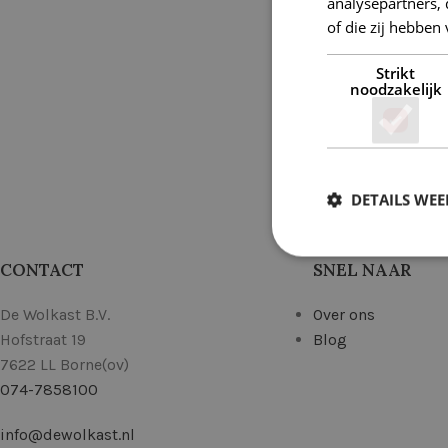
analysepartners,
of die zij hebbe
Strikt
noodzakelijk
Gutermann Jea
DETAILS WE
€
2,9
CONTACT
SNEL NAAR
De Wolkast B.V.
Over ons
Hofstraat 19
Blog
7622 LL Borne(ov)
074-7858100
info@dewolkast.nl