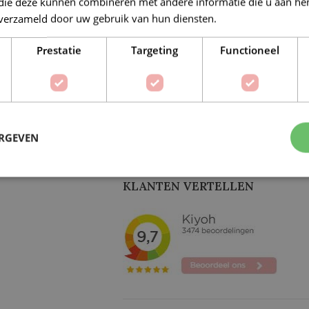
 die deze kunnen combineren met andere informatie die u aan hen
n verzameld door uw gebruik van hun diensten.
Lees verder
Prestatie
Targeting
Functioneel
nsgaren 100m 4888
Gutermann Jeansgaren 100m 539
ERGEVEN
€
2,32
€
2,32
0
€
2,90
KLANTEN VERTELLEN