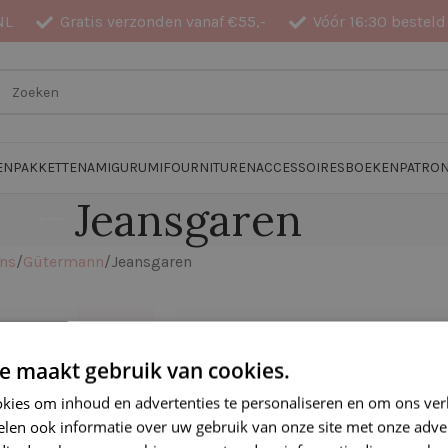
NL
Gratis verzonden vanaf €55,-
Vóór 16:30 besteld
EN
PAKKETTEN
AMIGURUMI
FOURNITUREN
ACCESSOIRES
BOEKEN
PATRO
Jeansgaren
ens
Gütermann
Jeansgaren
-20%
UITVERKOCHT
e maakt gebruik van cookies.
kies om inhoud en advertenties te personaliseren en om ons ver
len ook informatie over uw gebruik van onze site met onze adver