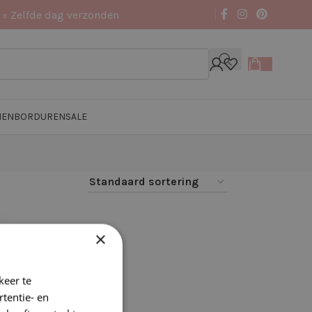
 = Zelfde dag verzonden
NEN
BORDUREN
SALE
×
keer te
tentie- en