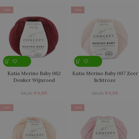
-20%
-20%
Katia Merino Baby 062
Katia Merino Baby 007 Zeer
Donker Wijnrood
lichtroze
€
4,96
€
4,96
€
6,20
€
6,20
-20%
-20%