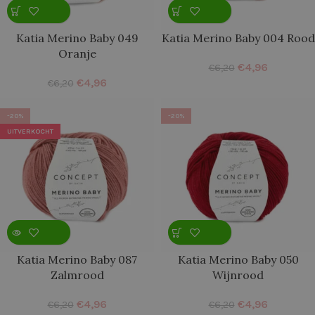
Katia Merino Baby 049
Katia Merino Baby 004 Rood
Oranje
€
4,96
€
6,20
€
4,96
€
6,20
-20%
-20%
UITVERKOCHT
Katia Merino Baby 087
Katia Merino Baby 050
Zalmrood
Wijnrood
€
4,96
€
4,96
€
6,20
€
6,20