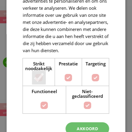
advertenties te personaliseren en om ons
verkeer te analyseren. We delen ook
-20%
-20%
informatie over uw gebruik van onze site
UITVERKOCHT
met onze advertentie- en analysepartners,
die deze kunnen combineren met andere
informatie die u aan hen heeft verstrekt of
die zij hebben verzameld door uw gebruik
van hun diensten.
Lees verder
Strikt
Prestatie
Targeting
noodzakelijk
Katia Merino Baby 084
Katia Merino Baby 005
Nachtblauw
Marine blauw
Functioneel
Niet-
€
4,96
€
4,96
€
6,20
€
6,20
geclassificeerd
-20%
-20%
UITVERKOCHT
AKKOORD