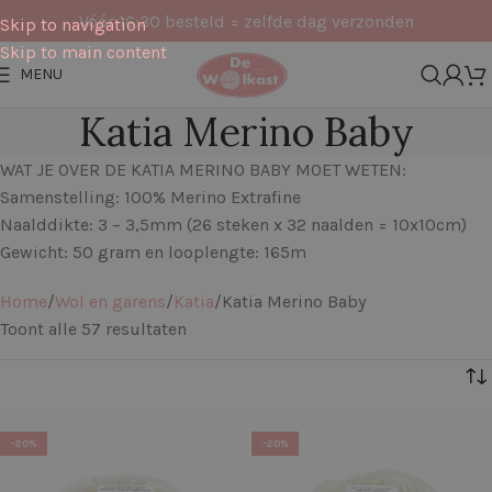
Vóór 16:30 besteld = zelfde dag verzonden
Skip to navigation
Skip to main content
MENU
Katia Merino Baby
WAT JE OVER DE KATIA MERINO BABY MOET WETEN:
Samenstelling: 100% Merino Extrafine
Naalddikte: 3 – 3,5mm (26 steken x 32 naalden = 10x10cm)
Gewicht: 50 gram en looplengte: 165m
Home
Wol en garens
Katia
Katia Merino Baby
Toont alle 57 resultaten
Filters
-20%
-20%