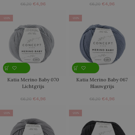
€
4,96
€
4,96
€
6,20
€
6,20
-20%
-20%
Katia Merino Baby 070
Katia Merino Baby 067
Lichtgrijs
Blauwgrijs
€
4,96
€
4,96
€
6,20
€
6,20
-20%
-20%