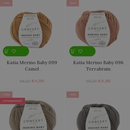
-20%
-20%
Katia Merino Baby 099
Katia Merino Baby 098
Camel
Terrabruin
€
4,96
€
4,96
€
6,20
€
6,20
-20%
-20%
UITVERKOCHT