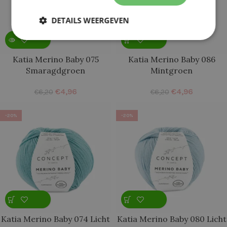
DETAILS WEERGEVEN
Katia Merino Baby 075
Katia Merino Baby 086
Smaragdgroen
Mintgroen
€
4,96
€
4,96
€
6,20
€
6,20
-20%
-20%
Katia Merino Baby 074 Licht
Katia Merino Baby 080 Licht