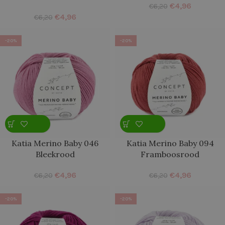
€
4,96
€
6,20
€
4,96
€
6,20
-20%
-20%
Katia Merino Baby 046
Katia Merino Baby 094
Bleekrood
Framboosrood
€
4,96
€
4,96
€
6,20
€
6,20
-20%
-20%