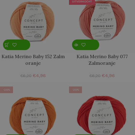
UITVERKOCHT
Katia Merino Baby 152 Zalm
Katia Merino Baby 077
oranje
Zalmoranje
€
4,96
€
4,96
€
6,20
€
6,20
-20%
-20%