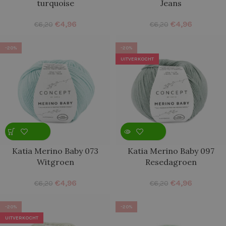
turquoise
Jeans
€
4,96
€
4,96
€
6,20
€
6,20
-20%
-20%
UITVERKOCHT
Katia Merino Baby 073
Katia Merino Baby 097
Witgroen
Resedagroen
€
4,96
€
4,96
€
6,20
€
6,20
-20%
-20%
UITVERKOCHT