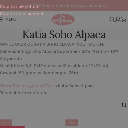
Vóór 16:30 besteld = zelfde dag verzonden
Skip to navigation
Skip to main content
MENU
Katia Soho Alpaca
WAT JE OVER DE KATIA SOHO ALPACA MOET WETEN:
Samenstelling: 50% Alpaca Superfine – 32% Merino – 18%
Polyamide
Naalddikte: 6,5-7 (12 steken x 15 naalden = 10x10cm)
Gewicht: 50 gram en looplengte: 75m
Home
Wol en garens
Katia
Katia Soho Alpaca
Toont alle 2 resultaten
Filters
-20%
-20%