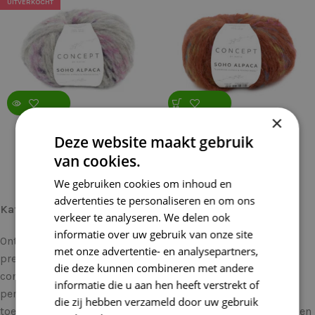
UITVERKOCHT
×
Katia Soho Alpaca 302
Katia Soho Alpaca 304
Deze website maakt gebruik
(op=op)
(op=op)
van cookies.
€
7,96
€
7,96
€
9,95
€
9,95
We gebruiken cookies om inhoud en
advertenties te personaliseren en om ons
Katia Soho Alpaca: Luxe en Comfort in Elk Stuk
verkeer te analyseren. We delen ook
informatie over uw gebruik van onze site
Ontdek de verfijnde luxe van
Katia Soho Alpaca
, een
met onze advertentie- en analysepartners,
premium garen dat een onweerstaanbare zachtheid
die deze kunnen combineren met andere
combineert met een prachtig harige textuur. Dit garen is
informatie die u aan hen heeft verstrekt of
perfect voor diegenen die een vleugje elegantie willen
die zij hebben verzameld door uw gebruik
toevoegen aan hun handwerkprojecten, of je nu breien, haken