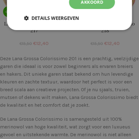
AKKOORD
DETAILS WEERGEVEN
Lana Grossa Colorissimo
Lana Grossa Colorissimo
217
218
€
12,40
€
12,40
€
15,50
€
15,50
Deze Lana Grossa Colorissimo 201 is een prachtig, veelzijdige
garen die ideaal is voor zowel beginners als ervaren breiers
en hakers. Dit unieke garen staat bekend om hun levendige
kleuren en zachte textuur, waardoor het perfect is voor een
breed scala aan creatieve projecten. Of je nu sjaals, truien,
mutsen of dekens wilt maken, Lana Grossa Colorissimo biedt
de kwaliteit en het comfort dat je zoekt.
De Lana Grossa Colorissimo is samengesteld uit 100%
merinowol van hoge kwaliteit, wat zorgt voor een luxueus
gevoel en uitstekende warmte. De merinowol is niet alleen