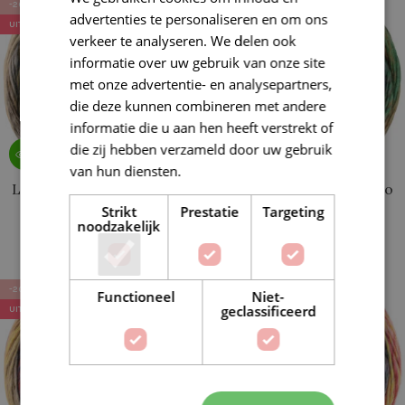
-20%
-20%
advertenties te personaliseren en om ons
UITVERKOCHT
UITVERKOCHT
verkeer te analyseren. We delen ook
informatie over uw gebruik van onze site
met onze advertentie- en analysepartners,
die deze kunnen combineren met andere
informatie die u aan hen heeft verstrekt of
die zij hebben verzameld door uw gebruik
van hun diensten.
Lees verder
Lana Grossa Colorissimo
Lana Grossa Colorissimo
215
216
Strikt
Prestatie
Targeting
noodzakelijk
€
12,40
€
12,40
€
15,50
€
15,50
-20%
-20%
Functioneel
Niet-
geclassificeerd
UITVERKOCHT
UITVERKOCHT