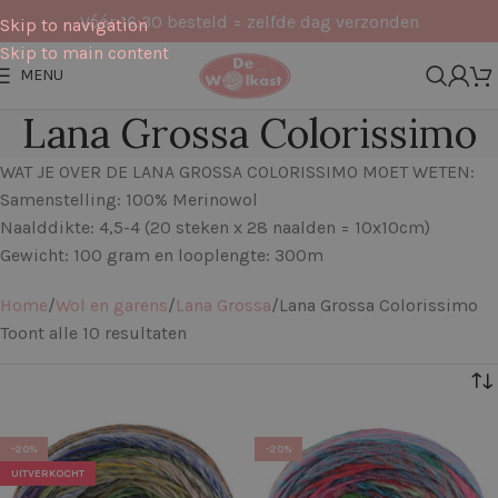
Vóór 16:30 besteld = zelfde dag verzonden
Skip to navigation
Skip to main content
MENU
Lana Grossa Colorissimo
WAT JE OVER DE LANA GROSSA COLORISSIMO MOET WETEN:
Samenstelling: 100% Merinowol
Naalddikte: 4,5-4 (20 steken x 28 naalden = 10x10cm)
Gewicht: 100 gram en looplengte: 300m
Home
Wol en garens
Lana Grossa
Lana Grossa Colorissimo
Toont alle 10 resultaten
Filters
-20%
-20%
UITVERKOCHT