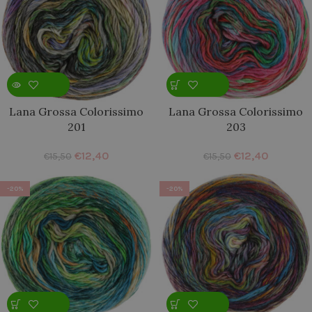
Lana Grossa Colorissimo
Lana Grossa Colorissimo
201
203
€
12,40
€
12,40
€
15,50
€
15,50
-20%
-20%