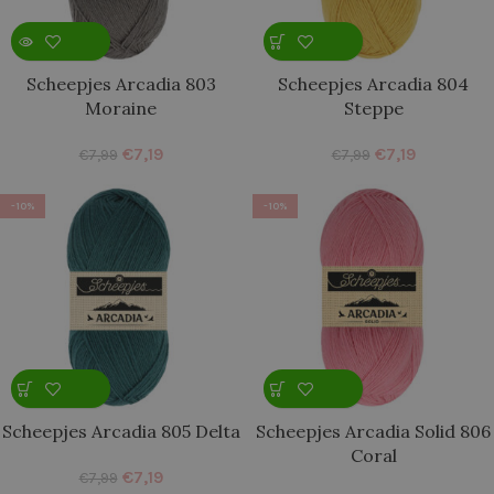
Scheepjes Arcadia 803
Scheepjes Arcadia 804
Moraine
Steppe
€
7,19
€
7,19
€
7,99
€
7,99
-10%
-10%
Scheepjes Arcadia 805 Delta
Scheepjes Arcadia Solid 806
Coral
€
7,19
€
7,99