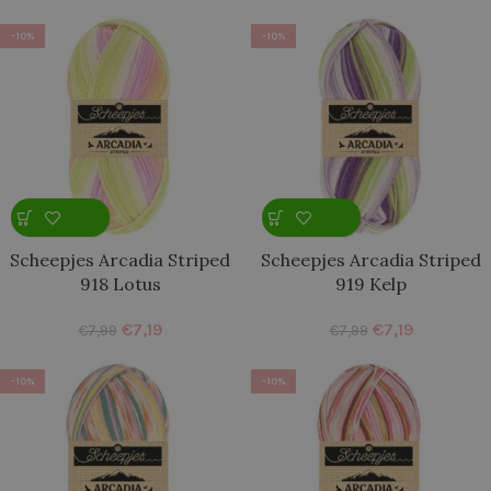
-10%
-10%
Scheepjes Arcadia Striped
Scheepjes Arcadia Striped
918 Lotus
919 Kelp
€
7,19
€
7,19
€
7,99
€
7,99
-10%
-10%