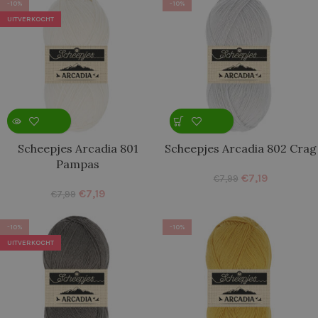
-10%
-10%
UITVERKOCHT
Scheepjes Arcadia 801
Scheepjes Arcadia 802 Crag
Pampas
€
7,19
€
7,99
€
7,19
€
7,99
-10%
-10%
UITVERKOCHT