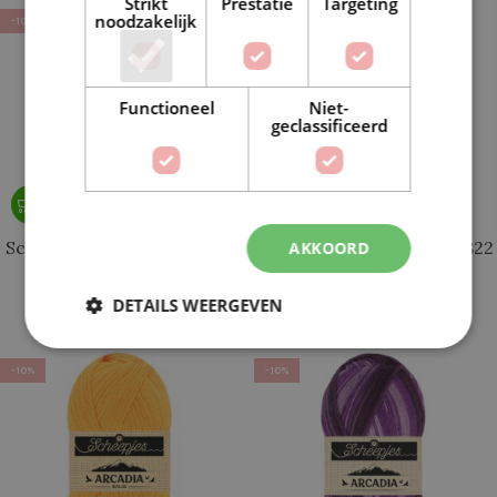
Strikt
Prestatie
Targeting
noodzakelijk
-10%
-10%
Functioneel
Niet-
geclassificeerd
Scheepjes Arcadia Solid 821
Scheepjes Arcadia Solid 822
AKKOORD
Grass
Sunflower
DETAILS WEERGEVEN
€
7,19
€
7,19
€
7,99
€
7,99
-10%
-10%