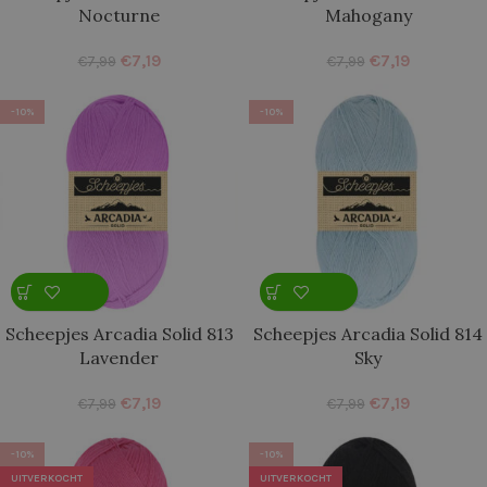
Nocturne
Mahogany
€
7,19
€
7,19
€
7,99
€
7,99
-10%
-10%
Scheepjes Arcadia Solid 813
Scheepjes Arcadia Solid 814
Lavender
Sky
€
7,19
€
7,19
€
7,99
€
7,99
-10%
-10%
UITVERKOCHT
UITVERKOCHT