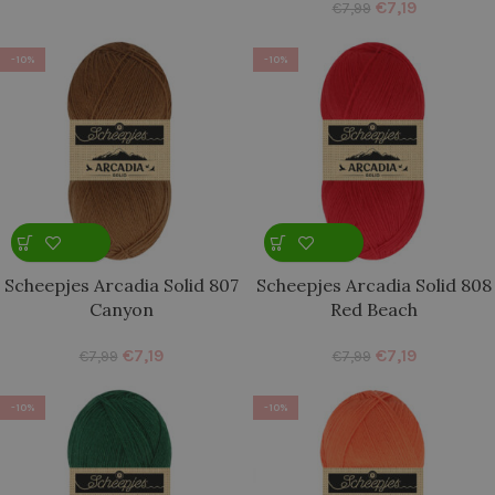
€
7,19
€
7,99
-10%
-10%
Scheepjes Arcadia Solid 807
Scheepjes Arcadia Solid 808
Canyon
Red Beach
€
7,19
€
7,19
€
7,99
€
7,99
-10%
-10%