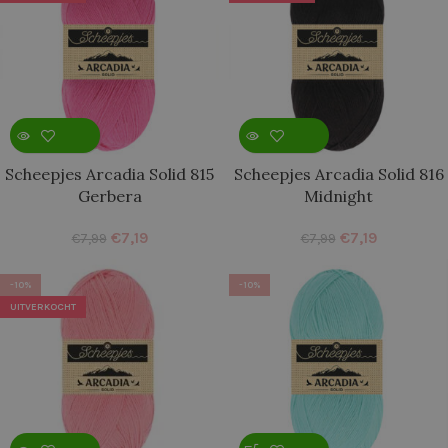
Scheepjes Arcadia Solid 815
Scheepjes Arcadia Solid 816
Gerbera
Midnight
€
7,19
€
7,19
€
7,99
€
7,99
-10%
-10%
UITVERKOCHT