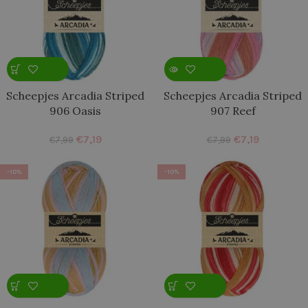
Scheepjes Arcadia Striped
Scheepjes Arcadia Striped
906 Oasis
907 Reef
€
7,19
€
7,19
€
7,99
€
7,99
-10%
-10%