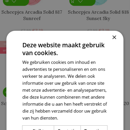
Scheepjes Arcadia Solid 817
Scheepjes Arcadia Solid 818
Sunreef
Sunset Sky
€
7,19
€
7,19
€
7,99
€
7,99
×
Deze website maakt gebruik
-10%
-10%
UITVERKOCHT
van cookies.
We gebruiken cookies om inhoud en
advertenties te personaliseren en om ons
verkeer te analyseren. We delen ook
informatie over uw gebruik van onze site
met onze advertentie- en analysepartners,
die deze kunnen combineren met andere
Scheepjes Arcadia Solid 819
Scheepjes Arcadia Solid 820
informatie die u aan hen heeft verstrekt of
Glacial Lake
Blueberry
die zij hebben verzameld door uw gebruik
van hun diensten.
Lees verder
€
7,19
€
7,19
€
7,99
€
7,99