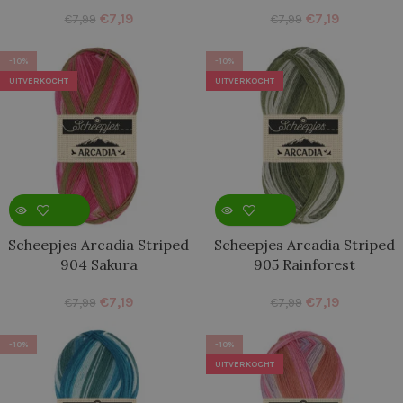
€
7,19
€
7,19
€
7,99
€
7,99
-10%
-10%
UITVERKOCHT
UITVERKOCHT
Scheepjes Arcadia Striped
Scheepjes Arcadia Striped
904 Sakura
905 Rainforest
€
7,19
€
7,19
€
7,99
€
7,99
-10%
-10%
UITVERKOCHT