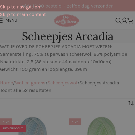
Vóór 16:30 besteld = zelfde dag verzonden
Skip to navigation
Skip to main content
MENU
Scheepjes Arcadia
WAT JE OVER DE SCHEEPJES ARCADIA MOET WETEN:
Samenstelling: 75% superwash scheerwol, 25% polyamide
Naalddikte: 2,5 (36 steken x 44 naalden = 10x10cm)
Gewicht: 100 gram en looplengte: 396m
Home
Wol en garens
Scheepjeswol
Scheepjes Arcadia
Toont alle 52 resultaten
Filters
-10%
-10%
UITVERKOCHT