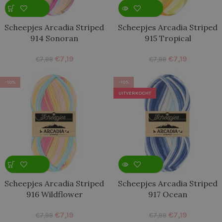
Scheepjes Arcadia Striped
Scheepjes Arcadia Striped
914 Sonoran
915 Tropical
€
7,19
€
7,19
€
7,99
€
7,99
-10%
-10%
UITVERKOCHT
Scheepjes Arcadia Striped
Scheepjes Arcadia Striped
916 Wildflower
917 Ocean
€
7,19
€
7,19
€
7,99
€
7,99