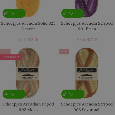
Scheepjes Arcadia Solid 823
Scheepjes Arcadia Striped
Desert
901 Erica
€
7,19
€
7,19
€
7,99
€
7,99
-10%
-10%
UITVERKOCHT
Scheepjes Arcadia Striped
Scheepjes Arcadia Striped
902 Mesa
903 Savannah