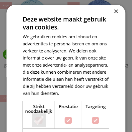
-10%
-10%
×
Deze website maakt gebruik
van cookies.
We gebruiken cookies om inhoud en
advertenties te personaliseren en om ons
verkeer te analyseren. We delen ook
informatie over uw gebruik van onze site
met onze advertentie- en analysepartners,
Scheepjes Organicon 217
Scheepjes Organicon 253
die deze kunnen combineren met andere
Fresh Air (blauw)
Cornflower
informatie die u aan hen heeft verstrekt of
€
4,14
€
4,14
€
4,60
€
4,60
die zij hebben verzameld door uw gebruik
van hun diensten.
Lees verder
-10%
-10%
Strikt
Prestatie
Targeting
noodzakelijk