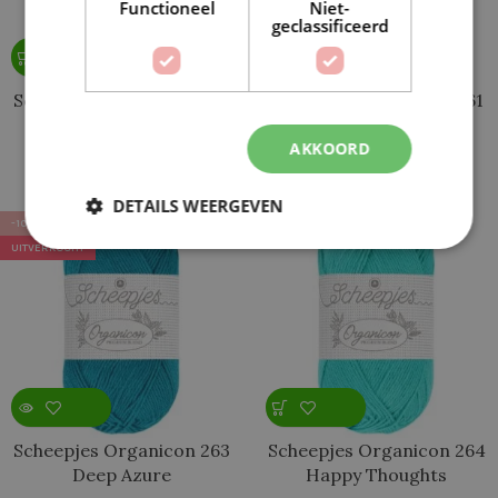
Functioneel
Niet-
geclassificeerd
Scheepjes Organicon 266
Scheepjes Organicon 261
Sapphire
Night Shadow
AKKOORD
€
4,14
€
4,14
€
4,60
€
4,60
DETAILS WEERGEVEN
-10%
-10%
UITVERKOCHT
Scheepjes Organicon 263
Scheepjes Organicon 264
Deep Azure
Happy Thoughts