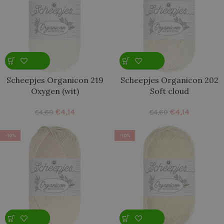
Scheepjes Organicon 219
Scheepjes Organicon 202
Oxygen (wit)
Soft cloud
€
4,14
€
4,14
€
4,60
€
4,60
-10%
-10%