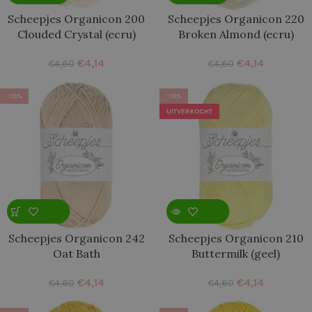
Scheepjes Organicon 200
Scheepjes Organicon 220
Clouded Crystal (ecru)
Broken Almond (ecru)
€
4,14
€
4,14
€
4,60
€
4,60
-10%
-10%
UITVERKOCHT
Scheepjes Organicon 242
Scheepjes Organicon 210
Oat Bath
Buttermilk (geel)
€
4,14
€
4,14
€
4,60
€
4,60