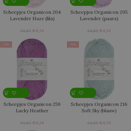
Scheepjes Organicon 204
Scheepjes Organicon 205
Lavender Haze (lila)
Lavender (paars)
€
4,14
€
4,14
€
4,60
€
4,60
-10%
-10%
Scheepjes Organicon 259
Scheepjes Organicon 216
Lucky Heather
Soft Sky (blauw)
€
4,14
€
4,14
€
4,60
€
4,60