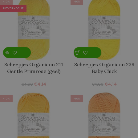
-10%
-10%
UITVERKOCHT
Scheepjes Organicon 211
Scheepjes Organicon 239
Gentle Primrose (geel)
Baby Chick
€
4,14
€
4,14
€
4,60
€
4,60
-10%
-10%