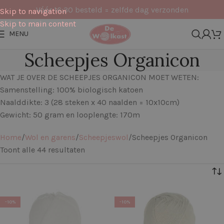
Vóór 16:30 besteld = zelfde dag verzonden
Skip to navigation
Skip to main content
MENU
Scheepjes Organicon
WAT JE OVER DE SCHEEPJES ORGANICON MOET WETEN:
Samenstelling: 100% biologisch katoen
Naalddikte: 3 (28 steken x 40 naalden = 10x10cm)
Gewicht: 50 gram en looplengte: 170m
Home
Wol en garens
Scheepjeswol
Scheepjes Organicon
Toont alle 44 resultaten
Filters
-10%
-10%