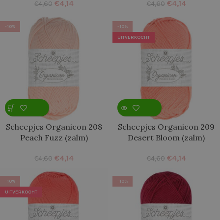
€
4,14
€
4,14
€
4,60
€
4,60
-10%
-10%
UITVERKOCHT
Scheepjes Organicon 208
Scheepjes Organicon 209
Peach Fuzz (zalm)
Desert Bloom (zalm)
€
4,14
€
4,14
€
4,60
€
4,60
-10%
-10%
UITVERKOCHT