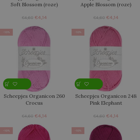
Soft Blossom (roze)
Apple Blossom (roze)
€
4,14
€
4,14
€
4,60
€
4,60
-10%
-10%
Scheepjes Organicon 260
Scheepjes Organicon 248
Crocus
Pink Elephant
€
4,14
€
4,14
€
4,60
€
4,60
-10%
-10%