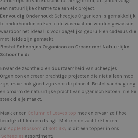
zomertops en van kussens tot amigurumi, dit garen voegt
een natuurlijke charme toe aan elk project.
Eenvoudig Onderhoud:
Scheepjes Organicon is gemakkelijk
te onderhouden en kan in de wasmachine worden gewassen,
waardoor het ideaal is voor dagelijks gebruik en cadeaus die
met liefde zijn gemaakt.
Bestel Scheepjes Organicon en Creëer met Natuurlijke
Schoonheid:
Ervaar de zachtheid en duurzaamheid van Scheepjes
Organicon en creëer prachtige projecten die niet alleen mooi
zijn, maar ook goed zijn voor de planeet. Bestel vandaag nog
en omarm de natuurlijke pracht van organisch katoen in elke
steek die je maakt.
Maak er een
Column of Leaves top
mee en ervaar zelf hoe
heerlijk dit katoen draagt. Met mooie zachte kleuren
als
Apple Blossom
of
Soft Sky
is dit een topper in ons
Scheepjes
assortiment!