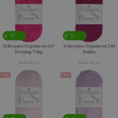
Scheepjes Organicon 247
Scheepjes Organicon 246
Swaying Tulip
Dahlia
€
4,14
€
4,14
€
4,60
€
4,60
-10%
-10%