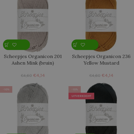
Scheepjes Organicon 201
Scheepjes Organicon 236
Ashen Mink (bruin)
Yellow Mustard
€
4,14
€
4,14
€
4,60
€
4,60
-10%
-10%
UITVERKOCHT