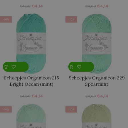
€
4,14
€
4,14
€
4,60
€
4,60
-10%
-10%
Scheepjes Organicon 215
Scheepjes Organicon 229
Bright Ocean (mint)
Spearmint
€
4,14
€
4,14
€
4,60
€
4,60
-10%
-10%