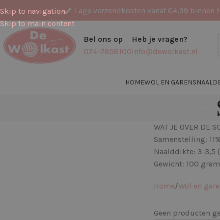
Lage verzendkosten vanaf €4,99 binnen 
Skip to navigation
Skip to main content
Bel ons op
Heb je vragen?
074-7858100
info@dewolkast.nl
HOME
WOL EN GARENS
NAALD
WAT JE OVER DE 
Samenstelling: 11%
Naalddikte: 3-3,5 
Gewicht: 100 gram
Home
Wol en gar
Geen producten gev