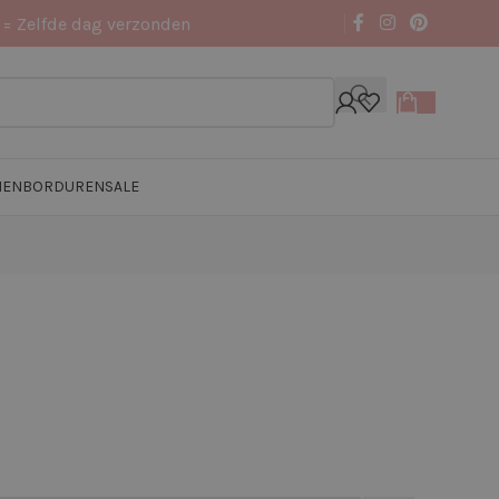
 = Zelfde dag verzonden
NEN
BORDUREN
SALE