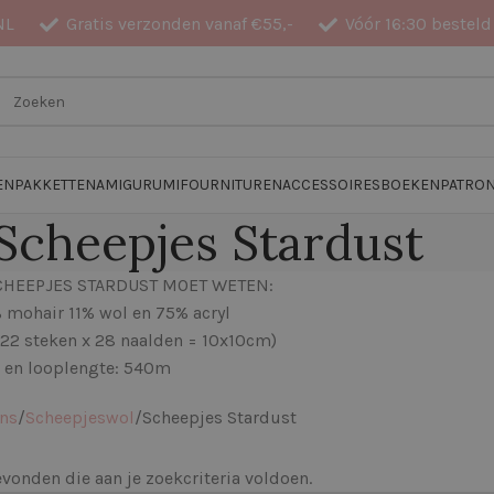
NL
Gratis verzonden vanaf €55,-
Vóór 16:30 besteld
EN
PAKKETTEN
AMIGURUMI
FOURNITUREN
ACCESSOIRES
BOEKEN
PATRO
Scheepjes Stardust
SCHEEPJES STARDUST MOET WETEN:
 mohair 11% wol en 75% acryl
(22 steken x 28 naalden = 10x10cm)
 en looplengte: 540m
ens
Scheepjeswol
Scheepjes Stardust
onden die aan je zoekcriteria voldoen.