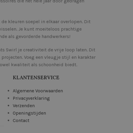
ssoires die het hele jaar door gedragen
 de kleuren soepel in elkaar overlopen. Dit
 wisselen. Je kunt moeiteloos prachtige
ende als gevorderde handwerkers!
wirl je creativiteit de vrije loop laten. Dit
projecten. Voeg een vleugje stijl en karakter
zowel kwaliteit als schoonheid biedt.
KLANTENSERVICE
Algemene Voorwaarden
Privacyverklaring
Verzenden
Openingstijden
Contact