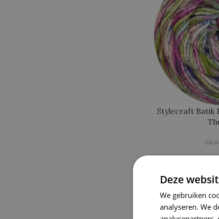
Stylecraft Batik
Th
€
8,
-20%
Deze websit
We gebruiken coo
analyseren. We de
analysepartners,