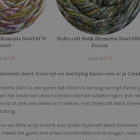
 Elements Swirl 6179
Stylecraft Batik Elements Swirl 61
lower
Forest
€
7,19
€
7,19
99
€
8,99
lements Swirl: Kleurrijk en Veelzijdig Garen voor al je Crea
lements Swirl is een garen dat direct in het oog springt dankzi
rt het beste van verschillende tinten en schakeringen, wat resu
 muts of zelfs een deken wilt maken, met Stylecraft Batik Eleme
traling.
x van 80% acryl en 20% wol, biedt Stylecraft Batik Elements 
 maakt het garen niet alleen comfortabel om te dragen, maar 