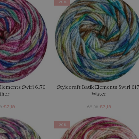
-20%
 Elements Swirl 6170
Stylecraft Batik Elements Swirl 617
ther
Water
€
7,19
€
7,19
99
€
8,99
-20%