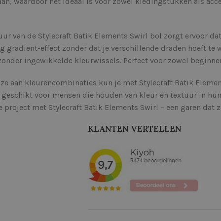
aan, waardoor het ideaal is voor zowel kledingstukken als acce
uur van de Stylecraft Batik Elements Swirl bol zorgt ervoor dat
ig gradient-effect zonder dat je verschillende draden hoeft te
 zonder ingewikkelde kleurwissels. Perfect voor zowel beginn
e aan kleurencombinaties kun je met Stylecraft Batik Elements S
 geschikt voor mensen die houden van kleur en textuur in hun 
e project met Stylecraft Batik Elements Swirl – een garen dat 
KLANTEN VERTELLEN