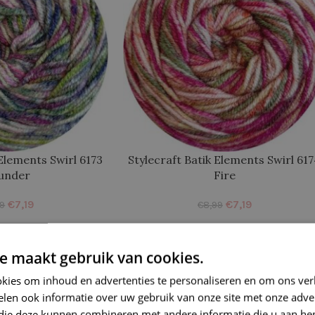
 Elements Swirl 6173
Stylecraft Batik Elements Swirl 61
under
Fire
€
7,19
€
7,19
99
€
8,99
-20%
e maakt gebruik van cookies.
kies om inhoud en advertenties te personaliseren en om ons ver
len ook informatie over uw gebruik van onze site met onze adver
 die deze kunnen combineren met andere informatie die u aan hen