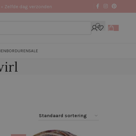
 = Zelfde dag verzonden
NEN
BORDUREN
SALE
irl