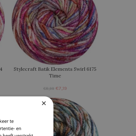
74
Stylecraft Batik Elements Swirl 6175
Time
€
7,19
€
8,99
×
-20%
keer te
tentie- en
 heeft verstrekt