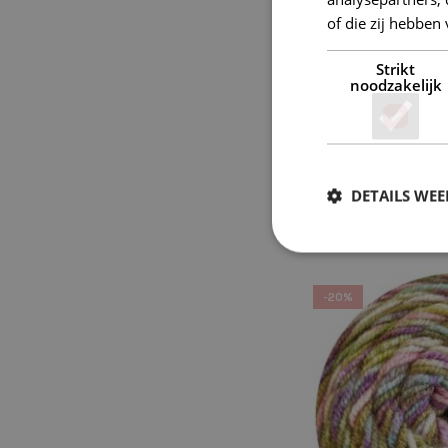
of die zij hebbe
Strikt
noodzakelijk
Stylecraft Batik
DETAILS WE
E
€
8,
-20%