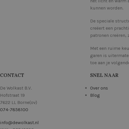
het licht en warm 
kunnen worden.
De speciale struct
creëert een pracht
patronen creëren,
Met een ruime keuz
garen is uitermate
toe aan je volgend
CONTACT
SNEL NAAR
De Wolkast B.V.
Over ons
Hofstraat 19
Blog
7622 LL Borne(ov)
074-7858100
info@dewolkast.nl