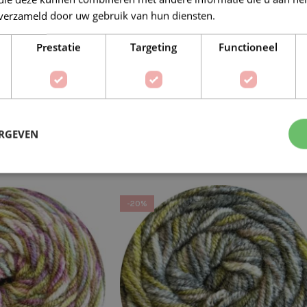
n verzameld door uw gebruik van hun diensten.
Lees verder
Prestatie
Targeting
Functioneel
Stylecraft Batik Elements Swirl 617
 Elements Swirl 6176
Air
ERGEVEN
arth
€
7,19
€
8,99
€
7,19
99
-20%