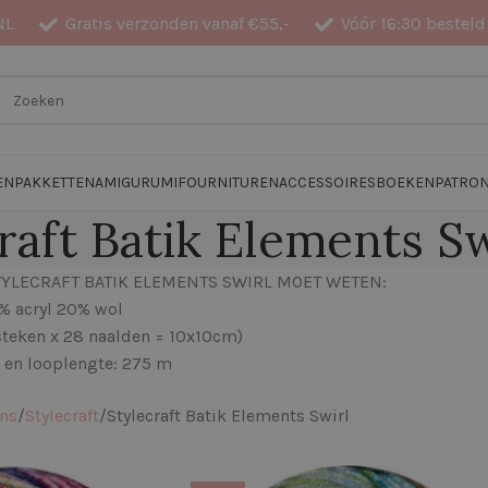
NL
Gratis verzonden vanaf €55,-
Vóór 16:30 besteld
EN
PAKKETTEN
AMIGURUMI
FOURNITUREN
ACCESSOIRES
BOEKEN
PATRO
raft Batik Elements Sw
STYLECRAFT BATIK ELEMENTS SWIRL MOET WETEN:
% acryl 20% wol
steken x 28 naalden = 10x10cm)
 en looplengte: 275 m
ens
Stylecraft
Stylecraft Batik Elements Swirl