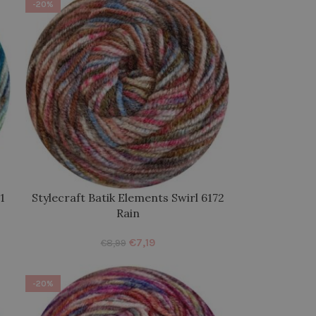
-20%
1
Stylecraft Batik Elements Swirl 6172
Rain
€
7,19
€
8,99
-20%