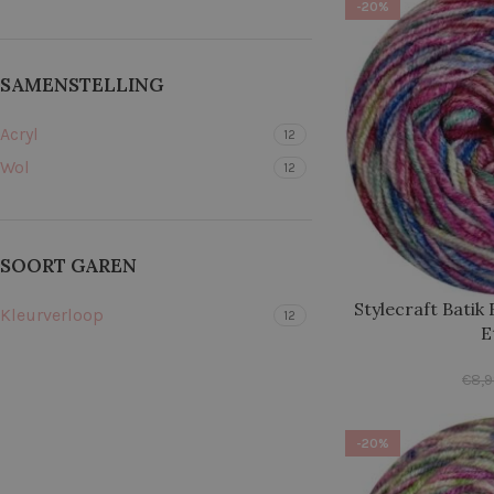
-20%
SAMENSTELLING
Acryl
12
Wol
12
SOORT GAREN
Stylecraft Batik
Kleurverloop
12
E
€
8,
-20%