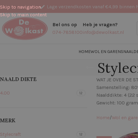
Lage verzendkosten vanaf €4,99 binnen 
Skip to navigation
Skip to main content
Bel ons op
Heb je vragen?
074-7858100
info@dewolkast.nl
HOME
WOL EN GARENS
NAALD
Stylec
NAALD DIKTE
WAT JE OVER DE 
Samenstelling: 80
4.00
12
Naalddikte: 4 (22 
Gewicht: 100 gram
Home
Wol en gar
MERK
Stylecraft
12