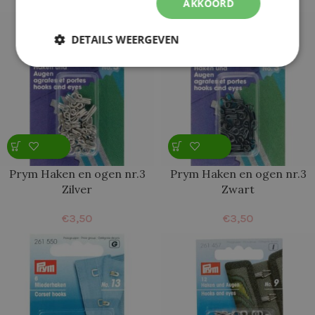
AKKOORD
DETAILS WEERGEVEN
Prym Haken en ogen nr.3
Prym Haken en ogen nr.3
Zilver
Zwart
€
3,50
€
3,50