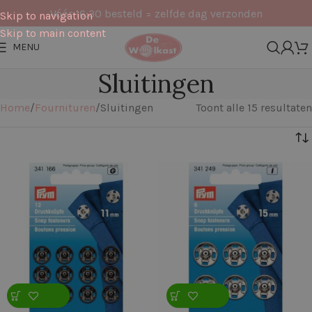
Vóór 16:30 besteld = zelfde dag verzonden
Skip to navigation
Skip to main content
MENU
Sluitingen
Home
Fournituren
Sluitingen
Toont alle 15 resultaten
Filters