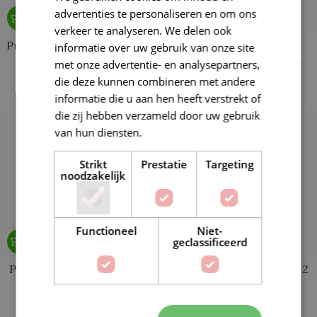
advertenties te personaliseren en om ons
verkeer te analyseren. We delen ook
Prym Aannaai drukknopen
Prym Bikini-
informatie over uw gebruik van onze site
21mm zwart
Ceintuursluiting 20mm
met onze advertentie- en analysepartners,
transparant
die deze kunnen combineren met andere
€
4,50
€
2,60
€
4,30
informatie die u aan hen heeft verstrekt of
die zij hebben verzameld door uw gebruik
van hun diensten.
Lees verder
Strikt
Prestatie
Targeting
noodzakelijk
Functioneel
Niet-
geclassificeerd
Prym Haken en ogen nr.2
Prym Haken en ogen nr.2
Zilver
Zwart
€
3,50
€
3,50