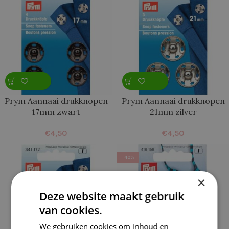
Prym Aannaai drukknopen
Prym Aannaai drukknopen
17mm zwart
21mm zilver
€
4,50
€
4,50
-40%
×
Deze website maakt gebruik
van cookies.
We gebruiken cookies om inhoud en