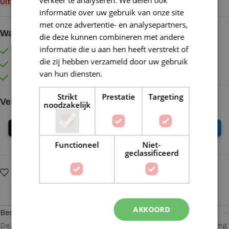
Uitverkocht
informatie over uw gebruik van onze site
met onze advertentie- en analysepartners,
Waarom kopen bij de Wolkast?
die deze kunnen combineren met andere
informatie die u aan hen heeft verstrekt of
Lage verzendkosten vanaf € 4,99 binnen NL
die zij hebben verzameld door uw gebruik
Gratis verzonden vanaf €55,-
van hun diensten.
Lees verder
Vóór 16:30 besteld = Zelfde (werk)dag verzonden
Strikt
Prestatie
Targeting
Veilig online betalen
noodzakelijk
Functioneel
Niet-
geclassificeerd
Op verlanglijstje
Delen:
AKKOORD
Beschrijving
Deze houten ringen hebben een mooie natuurlijke uitstraling