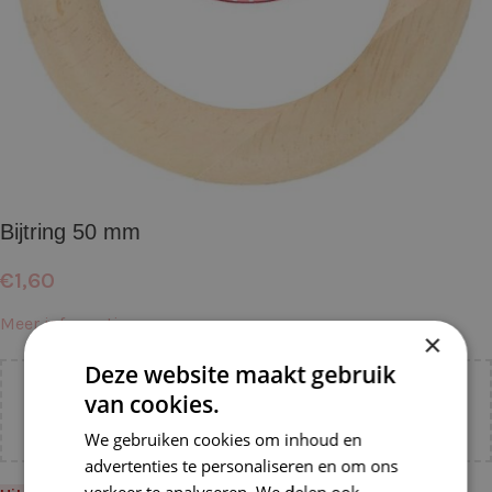
Bijtring 50 mm
€
1,60
Meer informatie →
×
Deze website maakt gebruik
Voeg nog
€
55,00
toe voor
gratis verzending binnen
van cookies.
NL!
We gebruiken cookies om inhoud en
advertenties te personaliseren en om ons
verkeer te analyseren. We delen ook