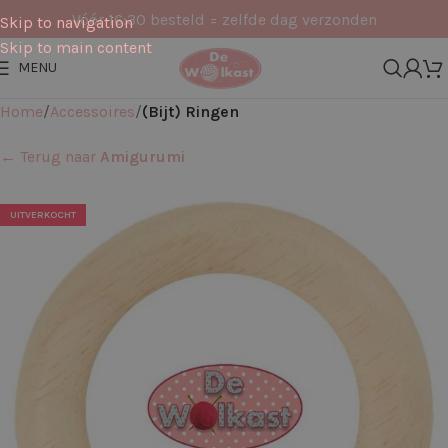
Vóór 16:30 besteld = zelfde dag verzonden
Skip to navigation
Skip to main content
MENU
Home
Accessoires
(Bijt) Ringen
← Terug naar
Amigurumi
UITVERKOCHT